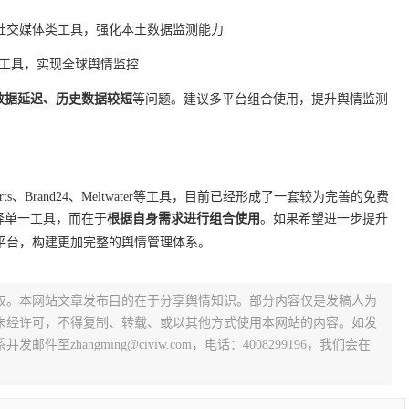
社交媒体类工具，强化本土数据监测能力
r等海外工具，实现全球舆情监控
数据延迟、历史数据较短
等问题。建议多平台组合使用，提升舆情监测
ts、Brand24、Meltwater等工具，目前已经形成了一套较为完善的免费
择单一工具，而在于
根据自身需求进行组合使用
。如果希望进一步提升
平台，构建更加完整的舆情管理体系。
权。本网站文章发布目的在于分享舆情知识。部分内容仅是发稿人为
未经许可，不得复制、转载、或以其他方式使用本网站的内容。如发
zhangming@civiw.com，电话：4008299196，我们会在