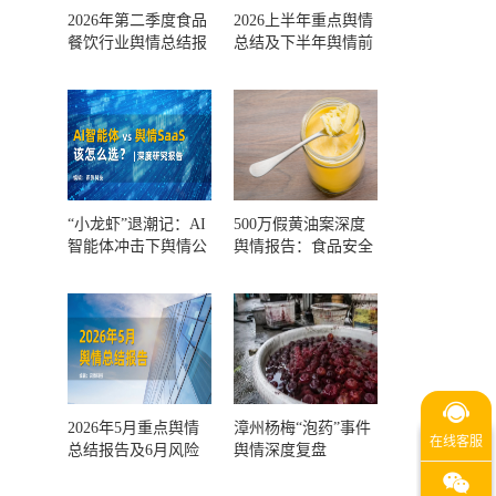
2026年第二季度食品
2026上半年重点舆情
餐饮行业舆情总结报
总结及下半年舆情前
告及第三季度风险预
瞻和风控报告
测
“小龙虾”退潮记：AI
500万假黄油案深度
智能体冲击下舆情公
舆情报告：食品安全
关人的工具选择回摆
监管，到底失守在哪
一环？
2026年5月重点舆情
漳州杨梅“泡药”事件
总结报告及6月风险
舆情深度复盘
预警