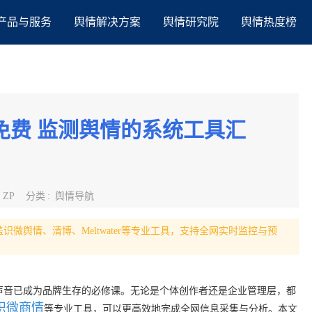
产品与服务
舆情解决方案
舆情研究院
舆情热度榜
免费 监测舆情的系统工具汇
:
ZP
分类
:
舆情导航
识微舆情、清博、Meltwater等专业工具，支持全网实时监控与预
络声音已成为品牌生存的必修课。无论是个体创作者还是企业管理层，都
识微商情
等专业工具，可以更高效地完成全网信息采集与分析。本文