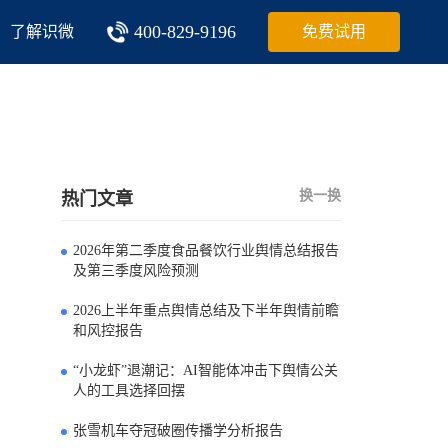
400-829-9196
了解识微
免费试用
换一换
热门文章
2026年第二季度食品餐饮行业舆情总结报告
0
及第三季度风险预测
2026上半年重点舆情总结及下半年舆情前瞻
1
和风控报告
“小龙虾”退潮记：AI智能体冲击下舆情公关
2
人的工具选择回摆
张雪机车夺冠破圈传播学分析报告
3