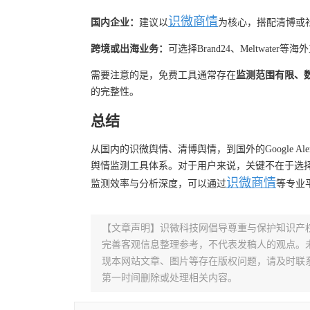
识微商情
国内企业：
建议以
为核心，搭配清博或
跨境或出海业务：
可选择Brand24、Meltwate
需要注意的是，免费工具通常存在
监测范围有限、
的完整性。
总结
从国内的识微舆情、清博舆情，到国外的Google Aler
舆情监测工具体系。对于用户来说，关键不在于选
识微商情
监测效率与分析深度，可以通过
等专业
【文章声明】识微科技网倡导尊重与保护知识产
完善客观信息整理参考，不代表发稿人的观点。
现本网站文章、图片等存在版权问题，请及时联系并发邮件至
第一时间删除或处理相关内容。