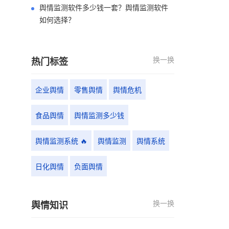
舆情监测软件多少钱一套？舆情监测软件
如何选择？
换一换
热门标签
企业舆情
零售舆情
舆情危机
食品舆情
舆情监测多少钱
舆情监测系统 🔥
舆情监测
舆情系统
日化舆情
负面舆情
换一换
舆情知识