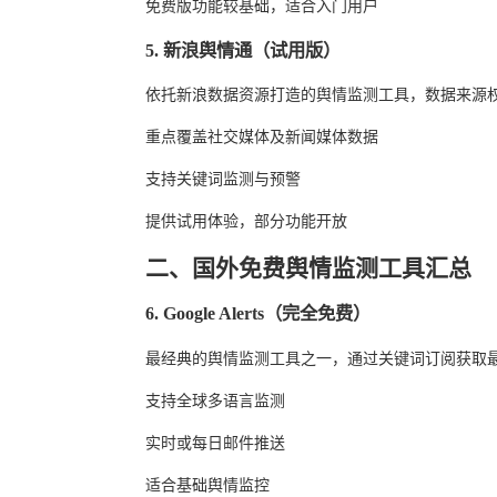
免费版功能较基础，适合入门用户
5. 新浪舆情通（试用版）
依托新浪数据资源打造的舆情监测工具，数据来源
重点覆盖社交媒体及新闻媒体数据
支持关键词监测与预警
提供试用体验，部分功能开放
二、国外免费舆情监测工具汇总
6. Google Alerts（完全免费）
最经典的舆情监测工具之一，通过关键词订阅获取
支持全球多语言监测
实时或每日邮件推送
适合基础舆情监控