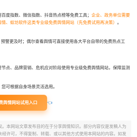
用百度指数、微信指数、抖音热点榜等免费工具；
企业、政务单位需要
舆情、蚁坊软件这类专业级免费舆情网站（先免费试用再决策）
。
、预警更及时；偶尔查看舆情可直接使用各大平台自带的免费热点工
要节点、品牌营销、危机应对阶段使用专业级免费舆情网站，保障监测
，您可根据自身场景灵活选用。
费舆情网站试用入口
👈
权。本网站文章发布目的在于分享舆情知识。部分内容仅是发稿人为
未经许可，不得复制、转载、或以其他方式使用本网站的内容。如发