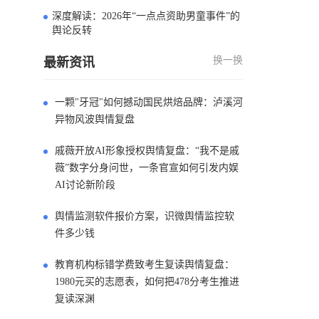
深度解读：2026年“一点点资助男童事件”的
4
舆论反转
换一换
最新资讯
一颗"牙冠"如何撼动国民烘焙品牌：泸溪河
异物风波舆情复盘
戚薇开放AI形象授权舆情复盘：“我不是戚
薇”数字分身问世，一条官宣如何引发内娱
AI讨论新阶段
舆情监测软件报价方案，识微舆情监控软
件多少钱
教育机构标错学费致考生复读舆情复盘：
1980元买的志愿表，如何把478分考生推进
复读深渊