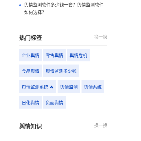
舆情监测软件多少钱一套？舆情监测软件
如何选择？
换一换
热门标签
企业舆情
零售舆情
舆情危机
食品舆情
舆情监测多少钱
舆情监测系统 🔥
舆情监测
舆情系统
日化舆情
负面舆情
换一换
舆情知识