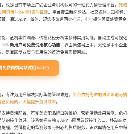
统，也是目前市场上广受企业与机构认可的一站式舆情管理平台，
凭借
网舆情7×24小时实时监测
。平台覆盖新闻网站、社交媒体、短视频、
警，通过APP、微信、短信多渠道同步推送，牢牢抓住舆情处置黄金
捕捉、危机事件溯源、传播路径分析等多种实用功能，自动生成可视化
。同时
新用户可免费试用核心功能
，界面简洁易上手，无论是中小企业
系，是兼顾专业度与实用性的首选免费舆情网站。
情免费舆情网站试用入口👈
势，专注为用户解决实际舆情管理难题。
平台依托先进的语义识别与情
情正负倾向，大幅提升监测效率
。
程支持灵活配置，可完美适配品牌口碑维护、营销活动效果监测、危机
队的操作偏好。该系统拥有独立APP与网页端双操作入口，移动端功
警提醒。凭借稳定的监测效果与贴心的售后服务，识达舆情在用户中积