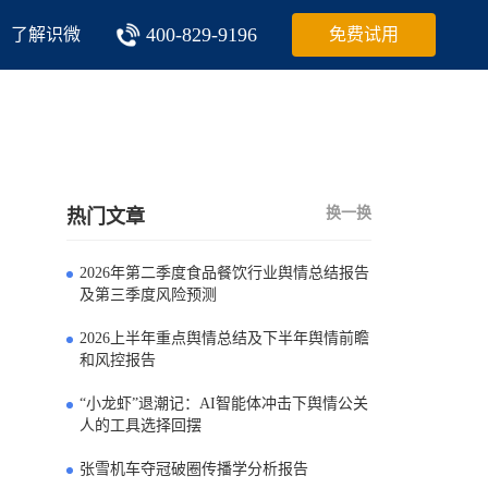
400-829-9196
了解识微
免费试用
换一换
热门文章
2026年第二季度食品餐饮行业舆情总结报告
0
及第三季度风险预测
2026上半年重点舆情总结及下半年舆情前瞻
1
和风控报告
“小龙虾”退潮记：AI智能体冲击下舆情公关
2
人的工具选择回摆
张雪机车夺冠破圈传播学分析报告
3