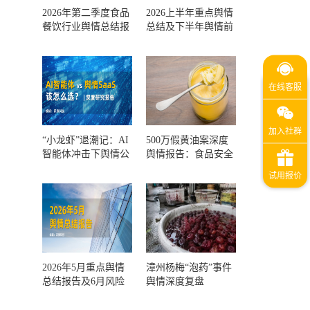
2026年第二季度食品
2026上半年重点舆情
餐饮行业舆情总结报
总结及下半年舆情前
告及第三季度风险预
瞻和风控报告
测
“小龙虾”退潮记：AI
500万假黄油案深度
智能体冲击下舆情公
舆情报告：食品安全
关人的工具选择回摆
监管，到底失守在哪
一环？
2026年5月重点舆情
漳州杨梅“泡药”事件
总结报告及6月风险
舆情深度复盘
预警