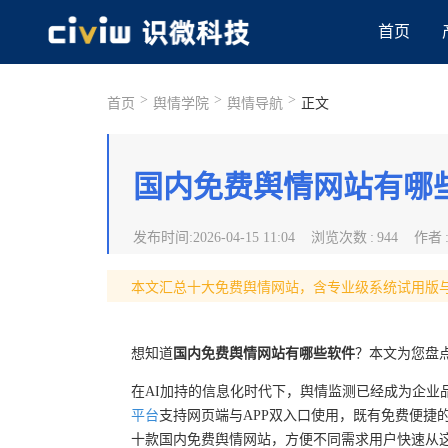
首页
>
>
>
首页
舆情学院
舆情导航
正文
国内免费舆情网站有哪
发布时间
:
2026-04-15 11:04
浏览次数
:
944
作者
本文汇总十大免费舆情网站，含专业级系统试用版与
想知道
国内免费舆情网站有哪些软件
？本文为您盘
在AI加持的信息化时代下，舆情监测已经成为企业
平台
支持网页端与APP双入口使用，既有免费便捷
十款国内免费舆情网站，方便不同需求用户快速从