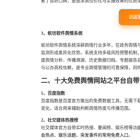
累了良好口碑，是追求高性价比与实操效果的优质
识达
3、蚁坊软件舆情系统
蚁坊软件舆情系统深耕舆情行业多年，在政务舆情
监测形成差异化优势。系统支持多级风险预警机制
度舆情分析、传播溯源、历史数据归档、专题报告
与公办高校信赖，是专业舆情管理的可靠保障，同
二、十大免费舆情网站之平台自带
1、百度指数
百度指数是百度官方推出的免费数据工具，无需下载
变化，适合用来辅助判断舆情热度与传播范围。
2、社交媒体热搜榜
社交媒体官方自带实时热搜、要闻榜、娱乐榜等功能
会热点、娱乐话题、突发事件的常用免费入口
。