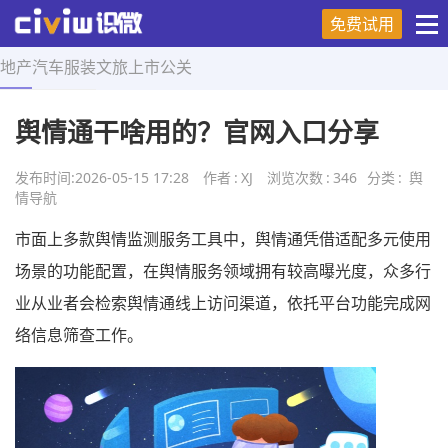
免费试用
地产
汽车
服装
文旅
上市
公关
首页
>
舆情导航
>
正文
舆情通干啥用的？官网入口分享
发布时间:
2026-05-15 17:28
作者
:
XJ
浏览次数
:
346
分类
:
舆
情导航
市面上多款舆情监测服务工具中，舆情通凭借适配多元使用
场景的功能配置，在舆情服务领域拥有较高曝光度，众多行
业从业者会检索舆情通线上访问渠道，依托平台功能完成网
络信息筛查工作。