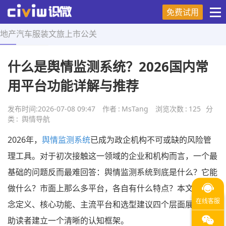
免费试用
地产
汽车
服装
文旅
上市
公关
首页
>
舆情导航
>
正文
什么是舆情监测系统？2026国内常
用平台功能详解与推荐
发布时间:
2026-07-08 09:47
作者
:
MsTang
浏览次数
:
125
分
类
:
舆情导航
2026年，
舆情监测系统
已成为政企机构不可或缺的风险管
理工具。对于初次接触这一领域的企业和机构而言，一个最
基础的问题反而最难回答：舆情监测系统到底是什么？它能
做什么？市面上那么多平台，各自有什么特点？本文将从概
念定义、核心功能、主流平台和选型建议四个层面展开，帮
助读者建立一个清晰的认知框架。