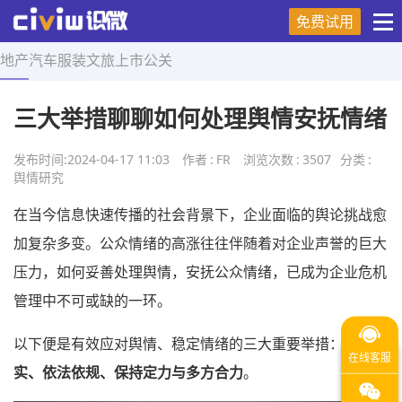
免费试用
地产
汽车
服装
文旅
上市
公关
首页
>
舆情研究
>
正文
三大举措聊聊如何处理舆情安抚情绪
发布时间:
2024-04-17 11:03
作者
:
FR
浏览次数
:
3507
分类
:
舆情研究
在当今信息快速传播的社会背景下，企业面临的舆论挑战愈
加复杂多变。公众情绪的高涨往往伴随着对企业声誉的巨大
压力，如何妥善处理舆情，安抚公众情绪，已成为企业危机
管理中不可或缺的一环。
以下便是有效应对舆情、稳定情绪的三大重要举措：
摆事
实、依法依规、保持定力与多方合力
。