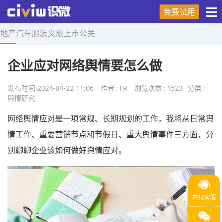
免费试用
地产
汽车
服装
文旅
上市
公关
首页
>
舆情研究
>
正文
企业应对网络舆情要怎么做
发布时间:
2024-04-22 11:06
作者
:
FR
浏览次数
:
1523
分类
:
舆情研究
网络舆情应对是一项常规、长期规划的工作，我将从日常舆
情工作、重要营销节点和节假日、重大舆情事件三方面，分
别聊聊企业该如何做好舆情应对。