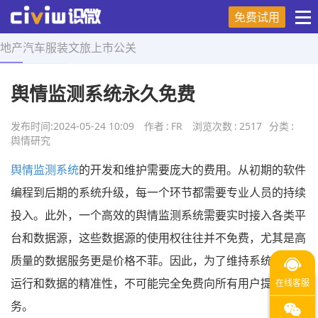
免费试用
地产
汽车
服装
文旅
上市
公关
首页
>
舆情研究
>
正文
舆情监测系统永久免费
发布时间:
2024-05-24 10:09
作者
:
FR
浏览次数
:
2517
分类
:
舆情研究
舆情监测系统
的开发和维护需要庞大的费用。从初期的软件
编程到后期的系统升级，每一个环节都需要专业人员的持续
投入。此外，一个高效的舆情监测系统需要实时接入各类平
台和数据源，这些数据源的使用权往往并不免费，尤其是高
质量的数据服务更是价格不菲。因此，为了维持系统的正常
运行和数据的精准性，不可能完全免费向所有用户提供服
务。