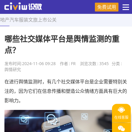
免费试用
地产
汽车
服装
文旅
上市
公关
首页
>
舆情研究
>
正文
哪些社交媒体平台是舆情监测的重
点？
发布时间:
2024-11-06 09:28
作者
:
FR
浏览次数
:
3545
分类
:
舆情研究
在进行舆情监测时，有几个社交媒体平台是企业需要特别关
注的，因为它们在信息传播和塑造公众情绪方面具有巨大的
影响力。