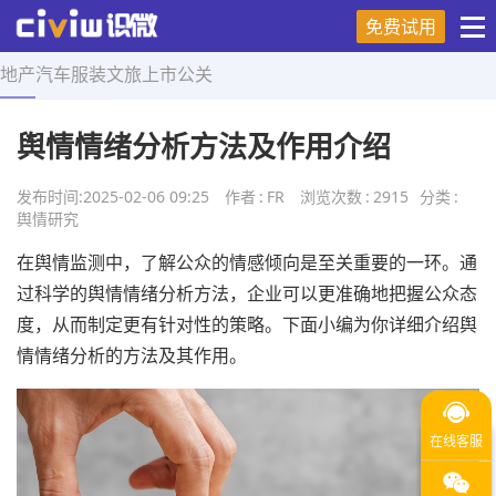
免费试用
地产
汽车
服装
文旅
上市
公关
首页
>
舆情研究
>
正文
舆情情绪分析方法及作用介绍
发布时间:
2025-02-06 09:25
作者
:
FR
浏览次数
:
2915
分类
:
舆情研究
在舆情监测中，了解公众的情感倾向是至关重要的一环。通
过科学的舆情情绪分析方法，企业可以更准确地把握公众态
度，从而制定更有针对性的策略。下面小编为你详细介绍舆
情情绪分析的方法及其作用。