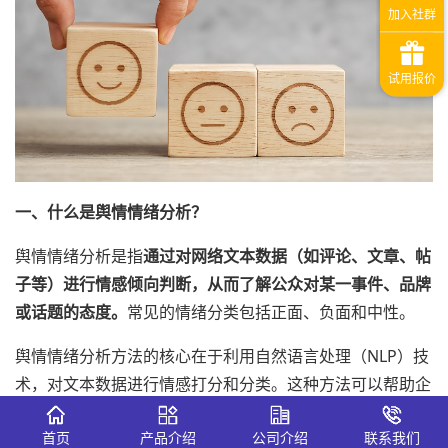
一、什么是舆情情绪分析？
舆情情绪分析是指
通过对网络文本数据（如评论、文章、帖
子等）进行情感倾向判断，从而了解公众对某一事件、品牌
或话题的态度。
常见的情绪分类包括正面、负面和中性。
舆情情绪分析方法的核心在于利用自然语言处理（NLP）技
术，对文本数据进行情感打分和分类。这种方法可以帮助企
业快速识别潜在的舆情风险或市场机会。
首页
产品介绍
公司介绍
联系我们