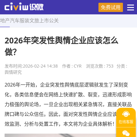
免费试用
地产
汽车
服装
文旅
上市
公关
首页
>
舆情研究
>
正文
2026年突发性舆情企业应该怎么
做？
发布时间:
2026-02-24 14:38
作者
:
CYR
浏览次数
:
753
分类
:
舆情研究
2026年一开始，企业突发性舆情底层逻辑就发生了深刻变
化，各类信息便会在网络上快速扩散、裂变，迅速形成影响
力极强的舆论场，一旦企业出现相关紧急情况，直接关联品
牌口碑与公众信任。因此，面对突发性舆情企业应该如何高
效监测、分析与处置工作，本文将为企业具体解析！