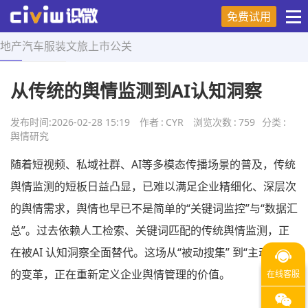
免费试用
地产
汽车
服装
文旅
上市
公关
首页
>
舆情研究
>
正文
从传统的舆情监测到AI认知洞察
发布时间:
2026-02-28 15:19
作者
:
CYR
浏览次数
:
759
分类
:
舆情研究
随着短视频、私域社群、AI等多模态传播场景的普及，传统
舆情监测的短板日益凸显，已难以满足企业精细化、深层次
的舆情需求，舆情也早已不是简单的“关键词监控”与“数据汇
总”。过去依赖人工检索、关键词匹配的传统舆情监测，正
在被AI 认知洞察全面替代。这场从“被动搜集” 到“主动理解”
的变革，正在重新定义企业舆情管理的价值。