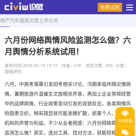
免费试用
地产
汽车
服装
文旅
上市
公关
首页
>
舆情研究
>
正文
六月份网络舆情风险监测怎么做？六
月舆情分析系统试用！
发布时间:
2026-05-10 15:19
作者
:
CYR
浏览次数
:
393
分类
:
舆情研究
六月，中高考落幕引发招考相关讨论、汛期来临伴随灾情舆
情、暑期旅游升温催生文旅相关声音，再加上企业常规经营
中的品牌舆情、行业政策变动引发的连锁反应，各类舆情风
险隐患交织，稍有疏忽就可能发酵扩散，损害个人、企业或
机构的声誉与利益。不少从业者困惑：六月份网络舆情风险
监测怎么做？其实，选对工具、找对方法，就能轻松实现舆