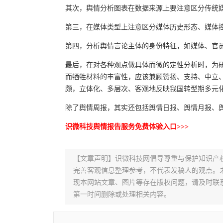
其次，舆情分析图表在数据来源上要注意区分传统
第三，在媒体类型上注意区分媒体历史形态、媒体
第四，分析舆情言论主体的身份特征，如媒体、官
最后，在对各种观点做具体而微的定性分析时，为
而牺牲材料的丰富性，应该兼顾赞扬、支持、中立
颇，立体化、多层次、客观地反映我国转型期多元
除了舆情周报，其实还包括舆情日报、舆情月报、
识微科技舆情报告服务免费体验入口>>>
【文章声明】识微科技网倡导尊重与保护知识产
完善客观信息整理参考，不代表发稿人的观点。
现本网站文章、图片等存在版权问题，请及时联系并发邮件至
第一时间删除或处理相关内容。