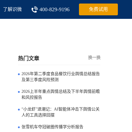
400-829-9196
了解识微
免费试用
换一换
热门文章
2026年第二季度食品餐饮行业舆情总结报告
0
及第三季度风险预测
2026上半年重点舆情总结及下半年舆情前瞻
1
和风控报告
“小龙虾”退潮记：AI智能体冲击下舆情公关
2
人的工具选择回摆
张雪机车夺冠破圈传播学分析报告
3