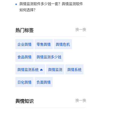
舆情监测软件多少钱一套？舆情监测软件
如何选择？
换一换
热门标签
企业舆情
零售舆情
舆情危机
食品舆情
舆情监测多少钱
舆情监测系统 🔥
舆情监测
舆情系统
日化舆情
负面舆情
换一换
舆情知识