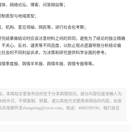
媒体、网络论坛、博客、问答网站等；
控制类型与地域类型；
员、机构、意见领袖、网民等，进行社会化考察；
研究结果做结论时应该注意材料之间的异同，避免为了结论的独立精确
、不关心、反对、谴责等不同态度，以防止观点遗漏导致分析结论偏
化社会的不同利益诉求，为决策和研究提供科学全面的参考。
舆情季度报、舆情半年报、舆情年报、舆情专报等等。
权。本网站文章发布目的在于分享舆情知识。部分内容仅是发稿人为
未经许可，不得复制、转载、或以其他方式使用本网站的内容。如发
zhangming@civiw.com，电话：4008299196，我们会在