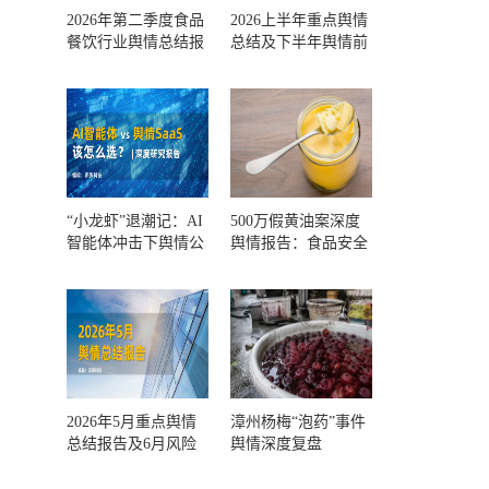
2026年第二季度食品
2026上半年重点舆情
餐饮行业舆情总结报
总结及下半年舆情前
告及第三季度风险预
瞻和风控报告
测
“小龙虾”退潮记：AI
500万假黄油案深度
智能体冲击下舆情公
舆情报告：食品安全
关人的工具选择回摆
监管，到底失守在哪
一环？
2026年5月重点舆情
漳州杨梅“泡药”事件
总结报告及6月风险
舆情深度复盘
预警