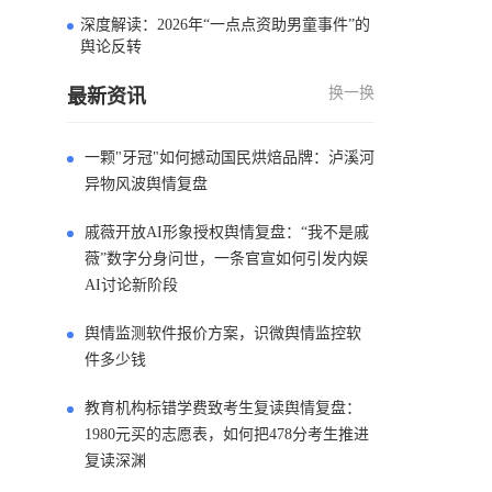
深度解读：2026年“一点点资助男童事件”的
4
舆论反转
换一换
最新资讯
一颗"牙冠"如何撼动国民烘焙品牌：泸溪河
异物风波舆情复盘
戚薇开放AI形象授权舆情复盘：“我不是戚
薇”数字分身问世，一条官宣如何引发内娱
AI讨论新阶段
舆情监测软件报价方案，识微舆情监控软
件多少钱
教育机构标错学费致考生复读舆情复盘：
1980元买的志愿表，如何把478分考生推进
复读深渊