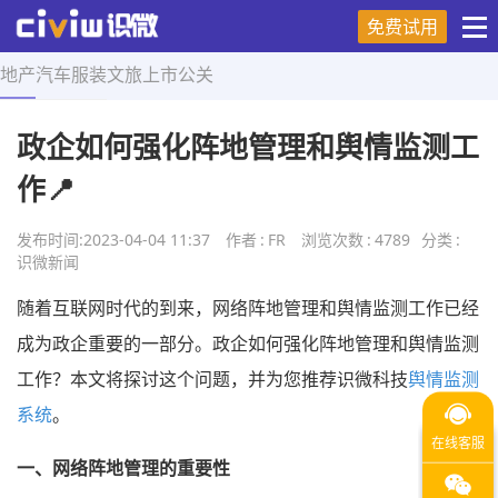
免费试用
地产
汽车
服装
文旅
上市
公关
首页
>
舆情研究
>
正文
政企如何强化阵地管理和舆情监测工
作📍
发布时间:
2023-04-04 11:37
作者
:
FR
浏览次数
:
4789
分类
:
识微新闻
随着互联网时代的到来，网络阵地管理和舆情监测工作已经
成为政企重要的一部分。政企如何强化阵地管理和舆情监测
工作？本文将探讨这个问题，并为您推荐识微科技
舆情监测
系统
。
一、网络阵地管理的重要性