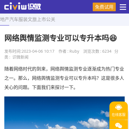
免费试用
地产
汽车
服装
文旅
上市
公关
首页
>
舆情研究
>
正文
网络舆情监测专业可以专升本吗😆
发布时间:
2023-04-06 10:17
作者
:
Ruby
浏览次数
:
6234
分
类
:
识微新闻
随着网络时代的到来，网络舆情监测专业逐渐成为热门专业
之一。那么，网络舆情监测专业可以专升本吗？这是很多人
关心的问题。下面我们来探讨一下。