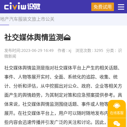
免费试用
地产
汽车
服装
文旅
上市
公关
首页
>
舆情研究
>
正文
社交媒体舆情监测🗻
发布时间:
2023-06-29 16:49
作者
:
xj
浏览次数
:
3295
分类
:
识
微新闻
社交媒体舆情监测是指对社交媒体平台上产生的相关话题、
事件、人物等展开实时、全面、系统化的追踪、收集、统
计、分析和评估，从中挖掘出对公众、政府、企业等相关方
面产生的舆情趋势，为其制定对策和应急预案提供参考。具
体来说，社交媒体舆情监测围绕话题、事件或人物等关键词
展开。在社交媒体平台上，用户可以随时随地发布内容，这
些内容会迅速传播并引发广泛的关注和讨论。因此，对于公