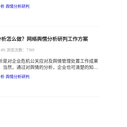
准确，以及具有针对性和预测性的舆情信息，从而
分析
舆情分析研判
快速了解大量的舆情信息，提高工作效率，作出正
分析怎么做？网络舆情分析研判工作方案
:49
| 浏览次数：7369
析是对企业危机公关应对及舆情管理处置工作成果
，当然，通过对舆情的分析，企业也可清楚的知道
主体产生的正向或负面影响，也可便于企业能够洞
分析
舆情分析研判
速察觉环境的动态变化，辅助其做出正确的决策。