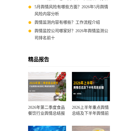
5月舆情风险有哪些方面？2026年5月舆情
风险内容分析
舆情监测内容有哪些？工作流程介绍
舆情监控公司哪家好？2026年舆情监测公
司排名前十
精品报告
2026年第二季度食品
2026上半年重点舆情
餐饮行业舆情总结报
总结及下半年舆情前
告及第三季度风险预
瞻和风控报告
测