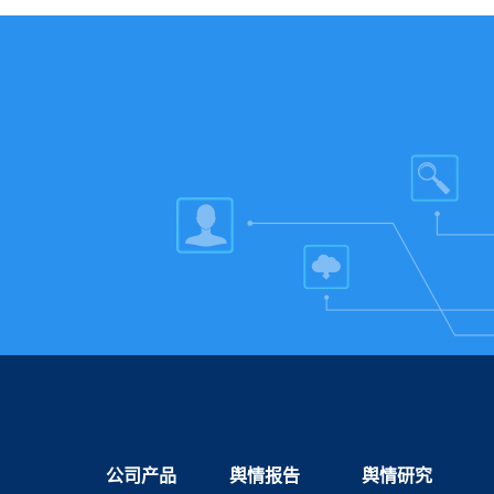
公司产品
舆情报告
舆情研究