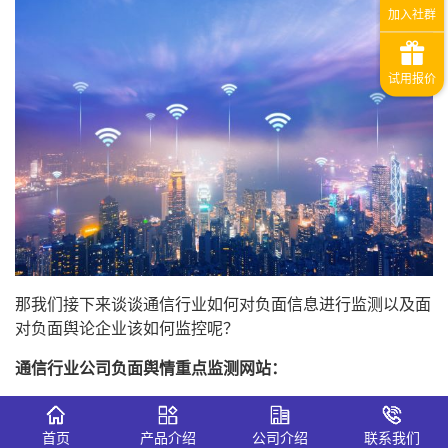
那我们接下来谈谈通信行业如何对负面信息进行监测以及面
对负面舆论企业该如何监控呢？
通信
行业
公司
负面
舆情
重点
监测网站
：
（1）新浪科技、腾讯科技等门户网站科技频道及论坛、社
交媒体客；
首页
产品介绍
公司介绍
联系我们