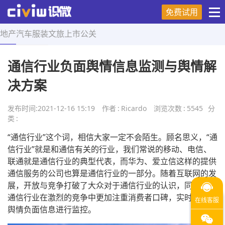
免费试用
地产
汽车
服装
文旅
上市
公关
首页
>
营销技巧
>
正文
通信行业负面舆情信息监测与舆情解
决方案
发布时间:
2021-12-16 15:19
作者
:
Ricardo
浏览次数
:
5545
分
类
:
“通信行业”这个词，相信大家一定不会陌生。顾名思义，“通
信行业”就是和通信有关的行业，我们常说的移动、电信、
联通就是通信行业的典型代表，而华为、爱立信这样的提供
通信服务的公司也算是通信行业的一部分。随着互联网的发
展，开放与竞争打破了大众对于通信行业的认识，同时也让
通信行业在激烈的竞争中更加注重消费者口碑，实时对企业
舆情负面信息进行监控。