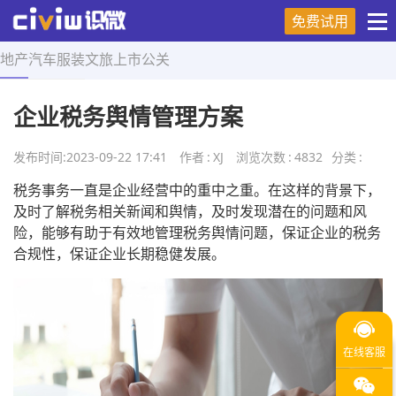
免费试用
地产
汽车
服装
文旅
上市
公关
首页
>
营销技巧
>
正文
企业税务舆情管理方案
发布时间:
2023-09-22 17:41
作者
:
XJ
浏览次数
:
4832
分类
:
税务事务一直是企业经营中的重中之重。在这样的背景下，
及时了解税务相关新闻和舆情，及时发现潜在的问题和风
险，能够有助于有效地管理税务舆情问题，保证企业的税务
合规性，保证企业长期稳健发展。