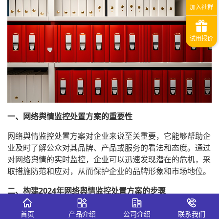
一、网络舆情监控
处置方案
的重要性
网络舆情监控处置方案对企业来说至关重要，它能够帮助企
业及时了解公众对其品牌、产品或服务的看法和态度。通过
对网络舆情的实时监控，企业可以迅速发现潜在的危机，采
取措施防范和应对，从而保护企业的品牌形象和市场地位。
二、构建2024年网络舆情监控处置方案的步骤
1
、
目标设定
：明确企业舆情监控的目标，包括危机预警、
首页
产品介绍
公司介绍
联系我们