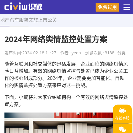
免费试用
地产
汽车
服装
文旅
上市
公关
首页
>
营销技巧
>
正文
2024年网络舆情监控处置方案
发布时间:
2024-02-18 11:27
作者
:
yeon
浏览次数
:
3188
分类
:
随着互联网和社交媒体的迅猛发展，企业面临的网络舆情风
险日益增加。有效的网络舆情监控与处置已成为企业公关工
作的核心组成部分。2024年，企业需要更加智能化、自动
化的舆情监控处置方案来应对这一挑战。
下面，小编将为大家介绍如何构一个有效的网络舆情监控处
置方案。