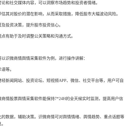
讨论和社交媒体内容，可以洞察市场趋势和投资者情绪。
评估其对股价的潜在影响，从而采取措施，降低股市大幅波动风险。
营及投资决策，提升股市投资信心。
观点有助于及时调整公关策略和沟通方式。
将以识微商情舆情采集软件为例，进行操作讲解：
术语等。
经新闻网站、投资论坛、短视频APP、微信、社交平台等，用户可自
商情股票舆情采集软件能保持7*24H的全天候实时监测，提高用户信
化的数据，辅助决策。识微商情可对舆情情绪、舆情趋势、重点话题等
息。