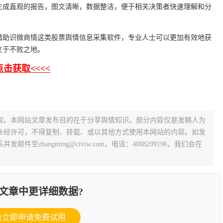
生成直观的报告，图文清晰，数据整洁，便于相关决策者快速理解和分
借助识微商情这类股票舆情信息采集软件，专业人士可以更加有效地获
立于不败之地。
击获取<<<<
权。本网站文章发布目的在于分享舆情知识。部分内容仅是发稿人为
未经许可，不得复制、转载、或以其他方式使用本网站的内容。如发
zhangming@civiw.com，电话：4008299196，我们会在
文章中更详细数据?
击立即申请免费试用