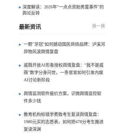
深度解读：2026年“一点点资助男童事件”的
4
舆论反转
换一换
最新资讯
一颗"牙冠"如何撼动国民烘焙品牌：泸溪河
异物风波舆情复盘
戚薇开放AI形象授权舆情复盘：“我不是戚
薇”数字分身问世，一条官宣如何引发内娱
AI讨论新阶段
舆情监测软件报价方案，识微舆情监控软
件多少钱
教育机构标错学费致考生复读舆情复盘：
1980元买的志愿表，如何把478分考生推进
复读深渊