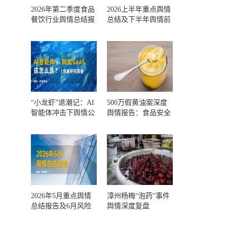
2026年第二季度食品
2026上半年重点舆情
餐饮行业舆情总结报
总结及下半年舆情前
告及第三季度风险预
瞻和风控报告
测
“小龙虾”退潮记：AI
500万假黄油案深度
智能体冲击下舆情公
舆情报告：食品安全
关人的工具选择回摆
监管，到底失守在哪
一环？
2026年5月重点舆情
漳州杨梅“泡药”事件
总结报告及6月风险
舆情深度复盘
预警