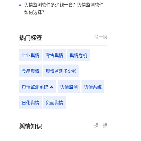
舆情监测软件多少钱一套？舆情监测软件
如何选择？
换一换
热门标签
企业舆情
零售舆情
舆情危机
食品舆情
舆情监测多少钱
舆情监测系统 🔥
舆情监测
舆情系统
日化舆情
负面舆情
换一换
舆情知识