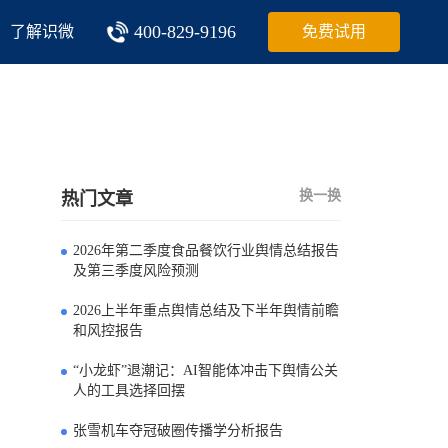
400-829-9196
了解识微
免费试用
换一换
热门文章
2026年第二季度食品餐饮行业舆情总结报告
0
及第三季度风险预测
2026上半年重点舆情总结及下半年舆情前瞻
1
和风控报告
“小龙虾”退潮记：AI智能体冲击下舆情公关
2
人的工具选择回摆
张雪机车夺冠破圈传播学分析报告
3