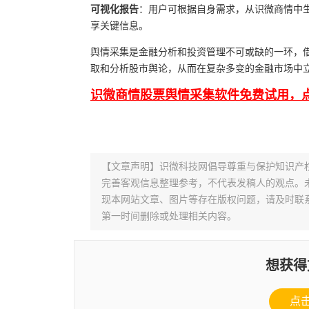
可视化报告
：用户可根据自身需求，从识微商情中
享关键信息。
舆情采集是金融分析和投资管理不可或缺的一环，
取和分析股市舆论，从而在复杂多变的金融市场中
识微商情股票舆情采集软件免费试用，点
【文章声明】识微科技网倡导尊重与保护知识产
完善客观信息整理参考，不代表发稿人的观点。
现本网站文章、图片等存在版权问题，请及时联系并发邮件至
第一时间删除或处理相关内容。
想获得
点