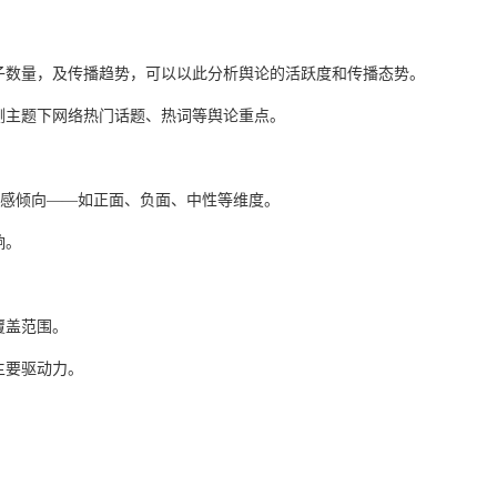
子数量，及传播趋势，可以以此分析舆论的活跃度和传播态势。
测主题下网络热门话题、热词等舆论重点。
的情感倾向——如正面、负面、中性等维度。
响。
覆盖范围。
主要驱动力。