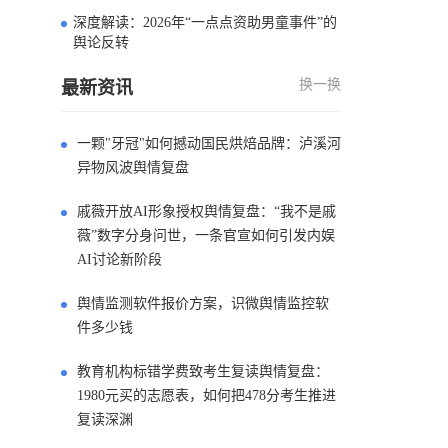
深度解读：2026年“一点点资助男童事件”的
4
舆论反转
换一换
最新资讯
一颗"牙冠"如何撼动国民烘焙品牌：泸溪河
异物风波舆情复盘
戚薇开放AI形象授权舆情复盘：“我不是戚
薇”数字分身问世，一条官宣如何引发内娱
AI讨论新阶段
舆情监测软件报价方案，识微舆情监控软
件多少钱
教育机构标错学费致考生复读舆情复盘：
1980元买的志愿表，如何把478分考生推进
复读深渊