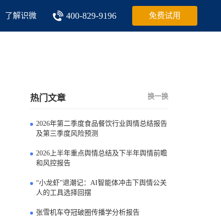
400-829-9196
了解识微
免费试用
换一换
热门文章
2026年第二季度食品餐饮行业舆情总结报告
0
及第三季度风险预测
2026上半年重点舆情总结及下半年舆情前瞻
1
和风控报告
“小龙虾”退潮记：AI智能体冲击下舆情公关
2
人的工具选择回摆
张雪机车夺冠破圈传播学分析报告
3