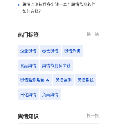
舆情监测软件多少钱一套？舆情监测软件
如何选择？
换一换
热门标签
企业舆情
零售舆情
舆情危机
食品舆情
舆情监测多少钱
舆情监测系统 🔥
舆情监测
舆情系统
日化舆情
负面舆情
换一换
舆情知识