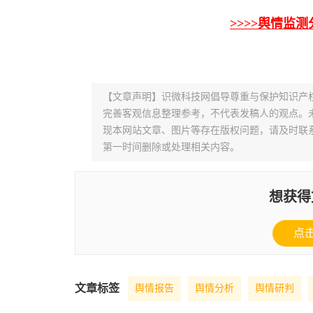
>>>>舆情监
【文章声明】识微科技网倡导尊重与保护知识产
完善客观信息整理参考，不代表发稿人的观点。
现本网站文章、图片等存在版权问题，请及时联系并发邮件至
第一时间删除或处理相关内容。
想获得
点
文章标签
舆情报告
舆情分析
舆情研判