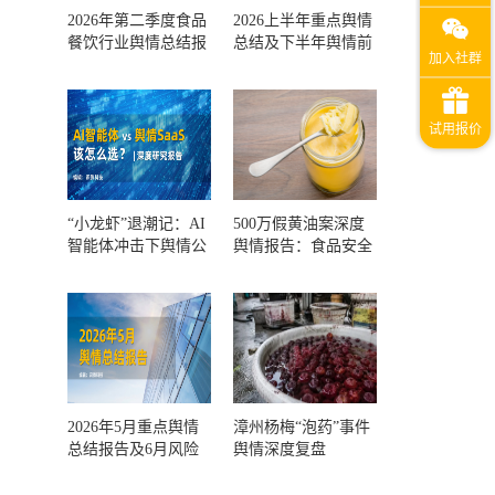
2026年第二季度食品
2026上半年重点舆情
餐饮行业舆情总结报
总结及下半年舆情前
告及第三季度风险预
瞻和风控报告
测
“小龙虾”退潮记：AI
500万假黄油案深度
智能体冲击下舆情公
舆情报告：食品安全
关人的工具选择回摆
监管，到底失守在哪
一环？
2026年5月重点舆情
漳州杨梅“泡药”事件
总结报告及6月风险
舆情深度复盘
预警