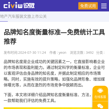
免费试用
地产
汽车
服装
文旅
上市
公关
首页
>
营销技巧
>
正文
品牌知名度衡量标准—免费统计工具
推荐
发布时间:
2024-07-30 11:24
作者
:
yeon
浏览次数
:
3492
分类
:
品牌知名度是企业成功的关键因素之一，它直接影响着企业
的市场表现和盈利能力。通过制定科学的衡量标准，企业可
以客观评估自身品牌的知名度，并据此制定相应的市场策
略。同时，实施有效的提升策略，如强化品牌形象、增加媒
体曝光等，从而在激烈的市场竞争中脱颖而出。
下面，本文将详细介绍品牌知名度衡量标准、方法，并推荐
一款帮助我们评估的免费工具。