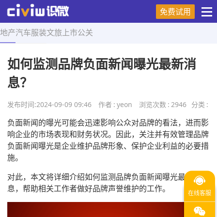
免费试用
地产
汽车
服装
文旅
上市
公关
首页
>
营销技巧
>
正文
如何监测品牌负面新闻曝光最新消
息？
发布时间:
2024-09-09 09:46
作者
:
yeon
浏览次数
:
2946
分类
:
负面新闻的曝光可能会迅速影响公众对品牌的看法，进而影
响企业的市场表现和财务状况。因此，关注并有效管理品牌
负面新闻曝光是企业维护品牌形象、保护企业利益的必要措
施。
对此，本文将详细介绍如何监测品牌负面新闻曝光最新消
息，帮助相关工作者做好品牌声誉维护的工作。