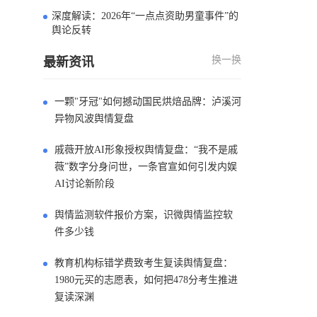
深度解读：2026年“一点点资助男童事件”的
4
舆论反转
换一换
最新资讯
一颗"牙冠"如何撼动国民烘焙品牌：泸溪河
异物风波舆情复盘
戚薇开放AI形象授权舆情复盘：“我不是戚
薇”数字分身问世，一条官宣如何引发内娱
AI讨论新阶段
舆情监测软件报价方案，识微舆情监控软
件多少钱
教育机构标错学费致考生复读舆情复盘：
1980元买的志愿表，如何把478分考生推进
复读深渊