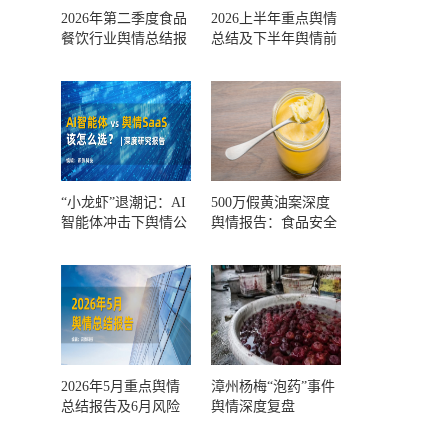
2026年第二季度食品
2026上半年重点舆情
餐饮行业舆情总结报
总结及下半年舆情前
告及第三季度风险预
瞻和风控报告
测
“小龙虾”退潮记：AI
500万假黄油案深度
智能体冲击下舆情公
舆情报告：食品安全
关人的工具选择回摆
监管，到底失守在哪
一环？
2026年5月重点舆情
漳州杨梅“泡药”事件
总结报告及6月风险
舆情深度复盘
预警