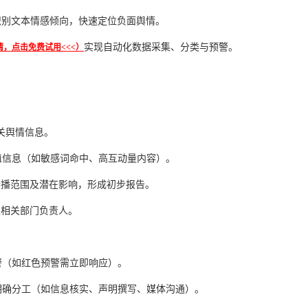
识别文本情感倾向，快速定位负面舆情。
实现自动化数据采集、分类与预警。
，点击免费试用<<<）
相关舆情信息。
值信息（如敏感词命中、高互动量内容）。
、传播范围及潜在影响，形成初步报告。
至相关部门负责人。
警（如红色预警需立即响应）。
明确分工（如信息核实、声明撰写、媒体沟通）。