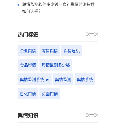
舆情监测软件多少钱一套？舆情监测软件
如何选择？
换一换
热门标签
企业舆情
零售舆情
舆情危机
食品舆情
舆情监测多少钱
舆情监测系统 🔥
舆情监测
舆情系统
日化舆情
负面舆情
换一换
舆情知识