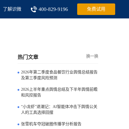
400-829-9196
了解识微
免费试用
换一换
热门文章
2026年第二季度食品餐饮行业舆情总结报告
0
及第三季度风险预测
2026上半年重点舆情总结及下半年舆情前瞻
1
和风控报告
“小龙虾”退潮记：AI智能体冲击下舆情公关
2
人的工具选择回摆
张雪机车夺冠破圈传播学分析报告
3