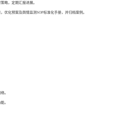
对策略，定期汇报进展。
，优化预案及舆情监测SOP标准化手册，并归档案例。
网络。
功能。