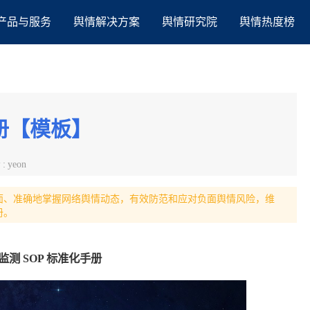
产品与服务
舆情解决方案
舆情研究院
舆情热度榜
册【模板】
者
:
yeon
面、准确地掌握网络舆情动态，有效防范和应对负面舆情风险，维
册。
监测 SOP 标准化手册