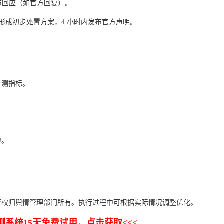
发布回应（如官方回复）。
内形成初步处置方案，4 小时内发布官方声明。
监测指标。
。
力。
。
释权归舆情管理部门所有。执行过程中可根据实际情况调整优化。
测系统15天免费试用，点击获取<<<