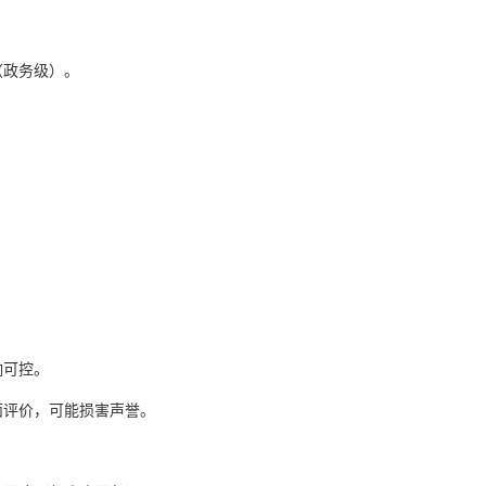
（政务级）。
响可控。
面评价，可能损害声誉。