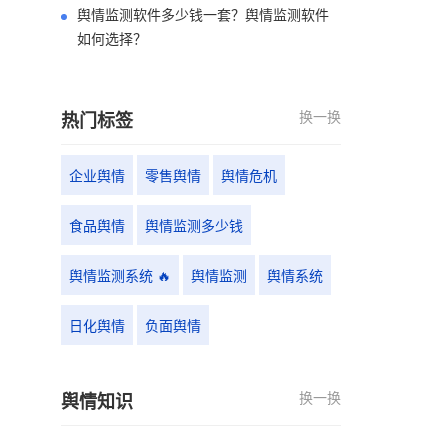
舆情监测软件多少钱一套？舆情监测软件
如何选择？
换一换
热门标签
企业舆情
零售舆情
舆情危机
食品舆情
舆情监测多少钱
舆情监测系统 🔥
舆情监测
舆情系统
日化舆情
负面舆情
换一换
舆情知识