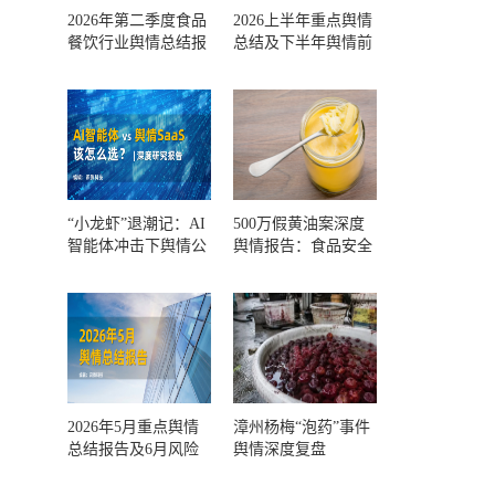
2026年第二季度食品
2026上半年重点舆情
餐饮行业舆情总结报
总结及下半年舆情前
告及第三季度风险预
瞻和风控报告
测
“小龙虾”退潮记：AI
500万假黄油案深度
智能体冲击下舆情公
舆情报告：食品安全
关人的工具选择回摆
监管，到底失守在哪
一环？
2026年5月重点舆情
漳州杨梅“泡药”事件
总结报告及6月风险
舆情深度复盘
预警