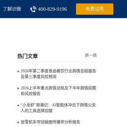
400-829-9196
了解识微
免费试用
换一换
热门文章
2026年第二季度食品餐饮行业舆情总结报告
0
及第三季度风险预测
2026上半年重点舆情总结及下半年舆情前瞻
1
和风控报告
“小龙虾”退潮记：AI智能体冲击下舆情公关
2
人的工具选择回摆
张雪机车夺冠破圈传播学分析报告
3