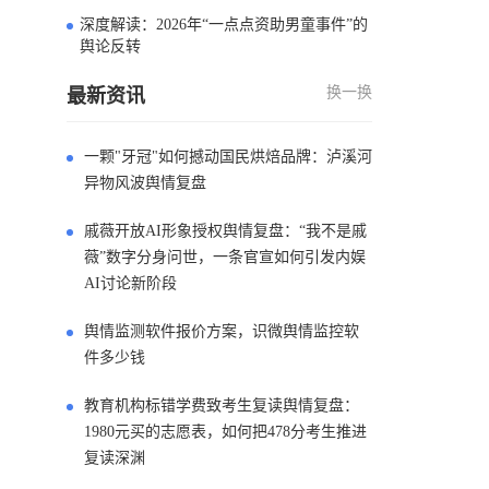
深度解读：2026年“一点点资助男童事件”的
4
舆论反转
换一换
最新资讯
一颗"牙冠"如何撼动国民烘焙品牌：泸溪河
异物风波舆情复盘
戚薇开放AI形象授权舆情复盘：“我不是戚
薇”数字分身问世，一条官宣如何引发内娱
AI讨论新阶段
舆情监测软件报价方案，识微舆情监控软
件多少钱
教育机构标错学费致考生复读舆情复盘：
1980元买的志愿表，如何把478分考生推进
复读深渊