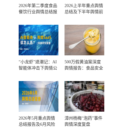
2026年第二季度食品
2026上半年重点舆情
餐饮行业舆情总结报
总结及下半年舆情前
告及第三季度风险预
瞻和风控报告
测
“小龙虾”退潮记：AI
500万假黄油案深度
智能体冲击下舆情公
舆情报告：食品安全
关人的工具选择回摆
监管，到底失守在哪
一环？
2026年5月重点舆情
漳州杨梅“泡药”事件
总结报告及6月风险
舆情深度复盘
预警