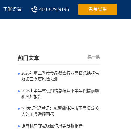
400-829-9196
了解识微
免费试用
换一换
热门文章
2026年第二季度食品餐饮行业舆情总结报告
0
及第三季度风险预测
2026上半年重点舆情总结及下半年舆情前瞻
1
和风控报告
“小龙虾”退潮记：AI智能体冲击下舆情公关
2
人的工具选择回摆
张雪机车夺冠破圈传播学分析报告
3