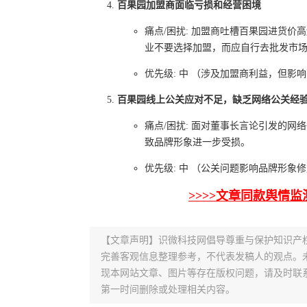
百果园加盟商面临亏损和经营困境
痛点/困扰: 加盟商吐槽百果园进货价
业不要选择加盟，而应自行去批发市
优先级: 中 （涉及加盟商利益，但影
百果园线上公关应对不足，缺乏网络公关经
痛点/困扰: 面对董事长言论引发的
致品牌形象进一步受损。
优先级: 中 （公关问题影响品牌形象
>>>>文章同款舆情监
【文章声明】识微科技网倡导尊重与保护知识产
完善客观信息整理参考，不代表发稿人的观点。
现本网站文章、图片等存在版权问题，请及时联系并发邮件至
第一时间删除或处理相关内容。