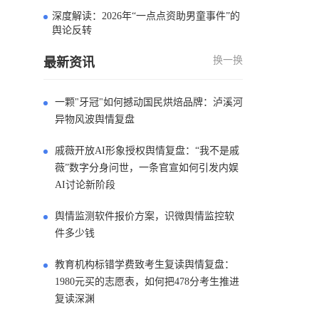
深度解读：2026年“一点点资助男童事件”的
4
舆论反转
换一换
最新资讯
一颗"牙冠"如何撼动国民烘焙品牌：泸溪河
异物风波舆情复盘
戚薇开放AI形象授权舆情复盘：“我不是戚
薇”数字分身问世，一条官宣如何引发内娱
AI讨论新阶段
舆情监测软件报价方案，识微舆情监控软
件多少钱
教育机构标错学费致考生复读舆情复盘：
1980元买的志愿表，如何把478分考生推进
复读深渊