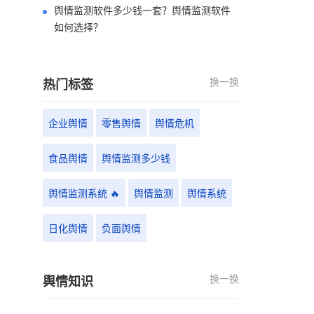
舆情监测软件多少钱一套？舆情监测软件
如何选择？
换一换
热门标签
企业舆情
零售舆情
舆情危机
食品舆情
舆情监测多少钱
舆情监测系统 🔥
舆情监测
舆情系统
日化舆情
负面舆情
换一换
舆情知识