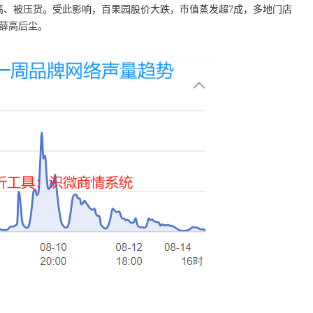
高、被压货。受此影响，百果园股价大跌，市值蒸发超7成，多地门店
薛高后尘。