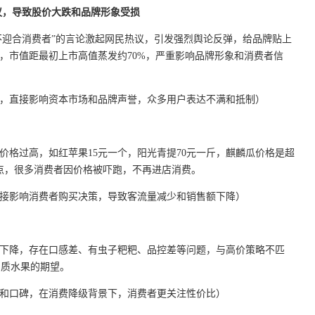
议，导致股价大跌和品牌形象受损
”“不迎合消费者”的言论激起网民热议，引发强烈舆论反弹，给品牌贴上
跌，市值距最初上市高值蒸发约70%，严重影响品牌形象和消费者信
争议，直接影响资本市场和品牌声誉，众多用户表达不满和抵制）
果价格过高，如红苹果15元一个，阳光青提70元一斤，麒麟瓜价格是超
槽点，很多消费者因价格被吓跑，不再进店消费。
，直接影响消费者购买决策，导致客流量减少和销售额下降）
品质下降，存在口感差、有虫子粑粑、品控差等问题，与高价策略不匹
品质水果的期望。
体验和口碑，在消费降级背景下，消费者更关注性价比）