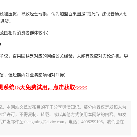
高还被压货，导致经营亏损，认为加盟百果园是“找死”，建议普通人创
场进货。
响范围相对消费者群体较小）
验
网络争议，百果园缺乏对应的网络公关经验，未能有效应对舆论危机，导
修复，但短期内对业务影响相对间接）
测系统15天免费试用，点击获取<<<<
权。本网站文章发布目的在于分享舆情知识。部分内容仅是发稿人为
未经许可，不得复制、转载、或以其他方式使用本网站的内容。如发
zhangming@civiw.com，电话：4008299196，我们会在