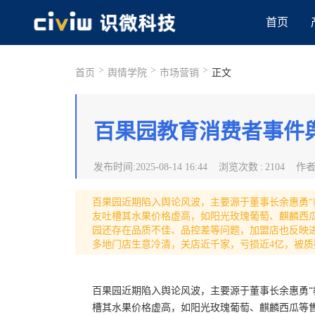
首页
>
>
>
首页
舆情学院
市场营销
正文
百果园教育消费者事件
发布时间
:
2025-08-14 16:44
浏览次数
:
2104
作
百果园近期陷入舆论风波，主要源于董事长余惠勇“
友吐槽其水果价格虚高，如阳光玫瑰葡萄、麒麟西瓜
园还存在品质不佳、品控差等问题，加盟店也反映
多地门店生意冷清，关店近千家，亏损近4亿，被质
百果园近期陷入舆论风波，主要源于董事长余惠勇“
槽其水果价格虚高，如阳光玫瑰葡萄、麒麟西瓜等售