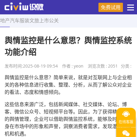
免费试用
地产
汽车
服装
文旅
上市
公关
首页
>
营销技巧
>
正文
舆情监控是什么意思？舆情监控系统
功能介绍
发布时间:
2025-08-19 09:54
作者
:
yeon
浏览次数
:
2051
分类
:
舆情监控是什么意思？简单来说，就是对互联网上与企业相
关的各种信息进行收集、整理、分析，从而了解公众对企业
的看法、态度和情感倾向。
这些信息来源广泛，包括新闻媒体、社交媒体、论坛、博
客、微信公众号、短视频平台等。因此，为了获得精准高效
的舆情管理，企业可以借助舆情监控系统，能够及时掌握自
身在市场中的形象和声誉，洞察消费者需求，发现潜在的危
机和机遇。