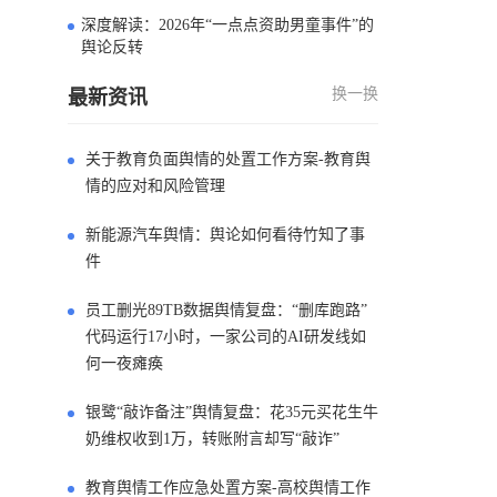
深度解读：2026年“一点点资助男童事件”的
4
舆论反转
换一换
最新资讯
关于教育负面舆情的处置工作方案-教育舆
情的应对和风险管理
新能源汽车舆情：舆论如何看待竹知了事
件
员工删光89TB数据舆情复盘：“删库跑路”
代码运行17小时，一家公司的AI研发线如
何一夜瘫痪
银鹭“敲诈备注”舆情复盘：花35元买花生牛
奶维权收到1万，转账附言却写“敲诈”
教育舆情工作应急处置方案-高校舆情工作