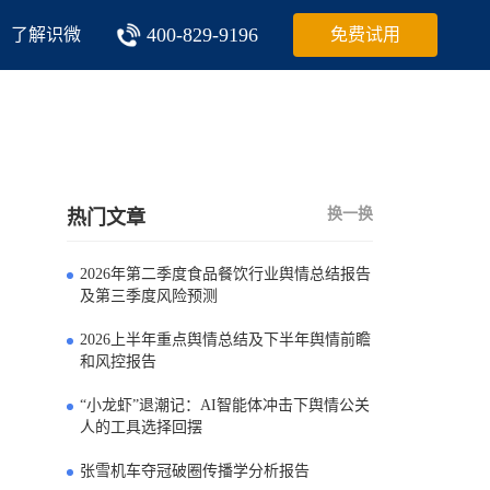
400-829-9196
了解识微
免费试用
换一换
热门文章
2026年第二季度食品餐饮行业舆情总结报告
0
及第三季度风险预测
2026上半年重点舆情总结及下半年舆情前瞻
1
和风控报告
“小龙虾”退潮记：AI智能体冲击下舆情公关
2
人的工具选择回摆
张雪机车夺冠破圈传播学分析报告
3