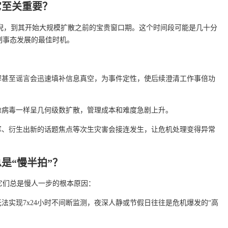
它至关重要？
端倪，到其开始大规模扩散之前的宝贵窗口期。这个时间段可能是几十分
制事态发展的最佳时机。
解甚至谣言会迅速填补信息真空，为事件定性，使后续澄清工作事倍功
像病毒一样呈几何级数扩散，管理成本和难度急剧上升。
挥、衍生出新的话题焦点等次生灾害会接连发生，让危机处理变得异常
是“慢半拍”？
它们总是慢人一步的根本原因：
法实现7x24小时不间断监测，夜深人静或节假日往往是危机爆发的“高