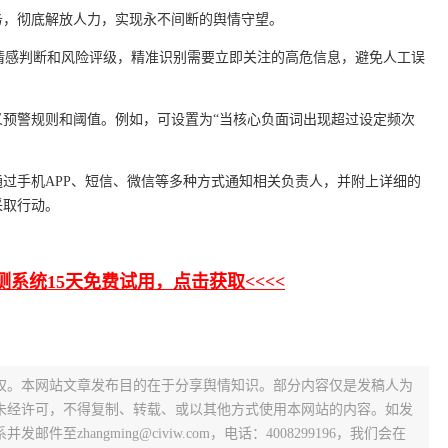
务，彻底解放人力，实现永不间断的舆情守望。
成情感判断和风险评级，精准识别需要立即关注的高危信息，避免人工误
义预警规则和阈值。例如，可设置为“当核心负面词出现超过设定频次
过手机APP、短信、微信等多种方式通知相关负责人，并附上详细的
采取行动。
测系统15天免费试用，点击获取<<<<
权。本网站文章发布目的在于分享舆情知识。部分内容仅是发稿人为
未经许可，不得复制、转载、或以其他方式使用本网站的内容。如发
zhangming@civiw.com，电话：4008299196，我们会在