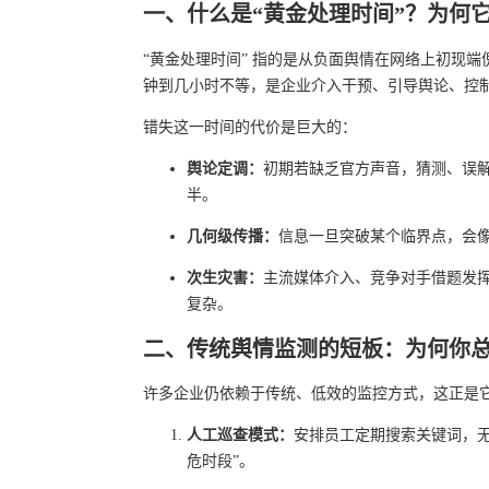
一、什么是“黄金处理时间”？为何
“黄金处理时间” 指的是从负面舆情在网络上初现
钟到几小时不等，是企业介入干预、引导舆论、控
错失这一时间的代价是巨大的：
舆论定调：
初期若缺乏官方声音，猜测、误
半。
几何级传播：
信息一旦突破某个临界点，会
次生灾害：
主流媒体介入、竞争对手借题发
复杂。
二、传统舆情监测的短板：为何你总
许多企业仍依赖于传统、低效的监控方式，这正是
人工巡查模式：
安排员工定期搜索关键词，无
危时段”。