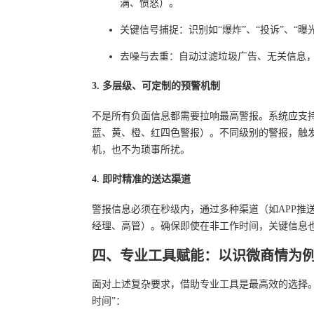
满、愤怒）。
关键信号捕捉：识别如“爆炸”、“投诉”、“
去噪与去重：自动过滤垃圾广告、无关信息
3. 多层级、可定制的预警机制
不是所有负面信息都需要拉响最高警报。系统应支
蓝、黄、橙、红四色警报）。不同级别的警报，触
机，也不为琐事所扰。
4. 即时精准的送达渠道
警报信息必须在秒级内，通过多种渠道（如APP推
经理、高管）。确保即使在非工作时间，关键信息
四、专业工具赋能：以识微商情为
面对上述复杂要求，借助专业工具是最高效的选择
时间”：