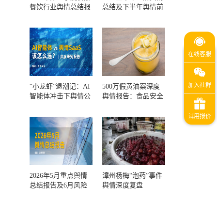
餐饮行业舆情总结报
总结及下半年舆情前
告及第三季度风险预
瞻和风控报告
测
“小龙虾”退潮记：AI
500万假黄油案深度
智能体冲击下舆情公
舆情报告：食品安全
关人的工具选择回摆
监管，到底失守在哪
一环？
2026年5月重点舆情
漳州杨梅“泡药”事件
总结报告及6月风险
舆情深度复盘
预警