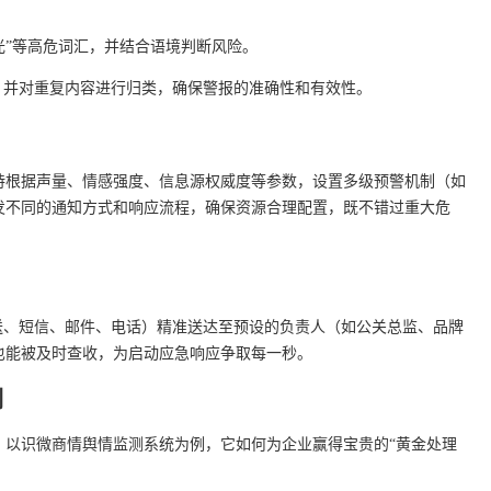
曝光”等高危词汇，并结合语境判断风险。
，并对重复内容进行归类，确保警报的准确性和有效性。
持根据声量、情感强度、信息源权威度等参数，设置多级预警机制（如
发不同的通知方式和响应流程，确保资源合理配置，既不错过重大危
送、短信、邮件、电话）精准送达至预设的负责人（如公关总监、品牌
也能被及时查收，为启动应急响应争取每一秒。
例
。以识微商情舆情监测系统为例，它如何为企业赢得宝贵的“黄金处理