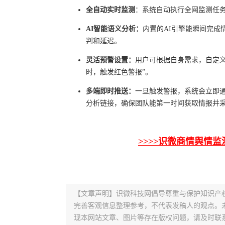
全自动实时监测
：系统自动执行全网监测任
AI智能语义分析：
内置的AI引擎能瞬间完
判和延迟。
灵活预警设置：
用户可根据自身需求，自定
时，触发红色警报”。
多端即时推送：
一旦触发警报，系统会立即通
分析链接，确保团队能第一时间获取情报并
>>>>识微商情舆情监
【文章声明】识微科技网倡导尊重与保护知识产
完善客观信息整理参考，不代表发稿人的观点。
现本网站文章、图片等存在版权问题，请及时联系并发邮件至