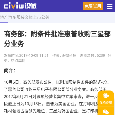
免费试用
地产
汽车
服装
文旅
上市
公关
首页
>
热点舆情
>
正文
商务部：附条件批准惠普收购三星部
分业务
发布时间:
2017-10-09 11:51
作者
:
识微科技
浏览次数
:
6239
分
类
:
热点舆情
简介：
10月5日，商务部发布公告，以附加限制性条件的形式批准
了惠普公司收购三星电子有限公司部分业务案。商务部于
2017年6月21日对该项经营者集中立案审查，进一步审查阶
段截止日为10月18日。惠普为美国企业，在打印机及打印
耗材领域占据领先地位；三星为韩国企业，是打印机及打印