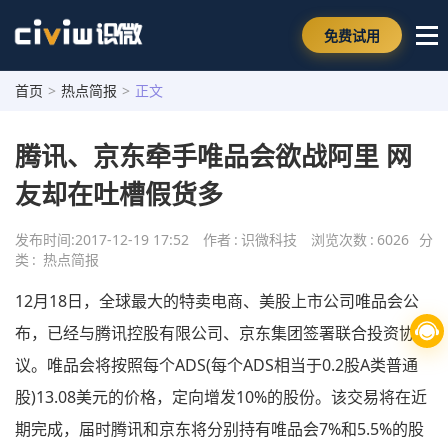
免费试用
首页
>
热点简报
>
正文
腾讯、京东牵手唯品会欲战阿里 网
友却在吐槽假货多
发布时间:
2017-12-19 17:52
作者
:
识微科技
浏览次数
:
6026
分
类
:
热点简报
12月18日，全球最大的特卖电商、美股上市公司唯品会公
布，已经与腾讯控股有限公司、京东集团签署联合投资协
议。唯品会将按照每个ADS(每个ADS相当于0.2股A类普通
股)13.08美元的价格，定向增发10%的股份。该交易将在近
期完成，届时腾讯和京东将分别持有唯品会7%和5.5%的股