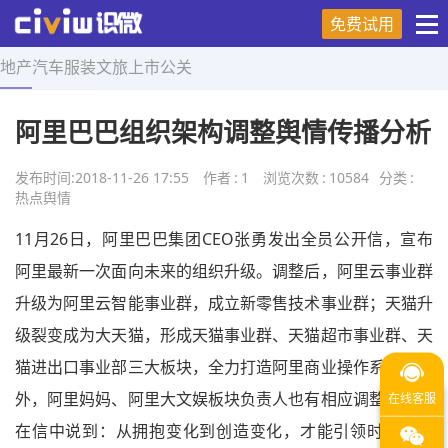
免费试用
地产
汽车
服装
文旅
上市
公关
首页
>
热点舆情
>
正文
阿里巴巴组织架构调整舆情传播分析
发布时间:
2018-11-26 17:55
作者
:
1
浏览次数
:
10584
分类
:
热点舆情
11月26日，阿里巴巴集团CEO张勇发出全员公开信，宣布
阿里最新一次面向未来的组织升级。调整后，阿里云事业群
升级为阿里云智能事业群，成立新零售技术事业群；天猫升
级裂变成为大天猫，形成天猫事业群、天猫超市事业群、天
猫进出口事业部三大板块，全力打造阿里商业操作系统。此
外，阿里妈妈、阿里大文娱板块负责人也有相应调整。张勇
在信中说到：从拥抱变化到创造变化，才能引领时代的脚