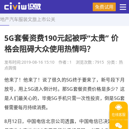
免费试用
地产
汽车
服装
文旅
上市
公关
首页
>
热点舆情
>
正文
5G套餐资费190元起被呼“太贵” 价
格会阻碍大众使用热情吗？
发布时间:
2019-08-16 15:10
作者
:
1
浏览次数
:
7915
分类
:
热
点舆情
他来了！他来了！说了很久的5G终于要来了，新号段下月
放号，用上5G进入倒计时。那5G套餐资费价格是多少？这
是人们最关心的，毕竟5G手机只需一次性投资，倒是5G套
餐需要每月持续消费。
8月12日，中国电信北京公司透露，中国电信已决定今年9