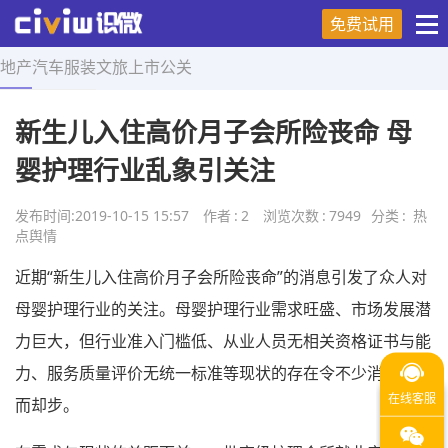
免费试用
地产
汽车
服装
文旅
上市
公关
首页
>
热点舆情
>
正文
新生儿入住高价月子会所险丧命 母
婴护理行业乱象引关注
发布时间:
2019-10-15 15:57
作者
:
2
浏览次数
:
7949
分类
:
热
点舆情
近期“新生儿入住高价月子会所险丧命”的消息引发了众人对
母婴护理行业的关注。母婴护理行业需求旺盛、市场发展潜
力巨大，但行业准入门槛低、从业人员无相关资格证书与能
力、服务质量评价无统一标准等现状的存在令不少消费者望
而却步。