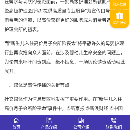
在需求与现状的差距面前，一批高级护理会所就此产生，这
些高级护理会所以“提供高质量专业服务”为宣传口号来赢得
消费者的信赖，以高价获得更好的服务成为消费者选择高级
护理会所的初衷。
而“新生儿入住高价月子会所险丧命”将平静许久的母婴护理
行业再次推向众人面前。在涉及婴幼儿生命安全的问题上，
舆论向来呼吁问责到底，绝不姑息，一场舆论谴责活动就此
展开。
一、媒体是事件传播的关键节点
社交媒体作为信息集散地发挥了重要作用。在“新生儿入住
高价月子会所险丧命”事件中，@新京报 @新浪财经 @中国
新闻周刊 等媒体在社交媒体上对消息进行集中扩散，扩大
事件的受关注度及影响力。
首页
产品介绍
公司介绍
联系我们