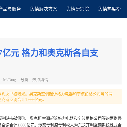
产品与服务
舆情解决方案
舆情研究院
舆情热度榜
67亿元 格力和奥克斯各自支
者
:
MsTang
分类
:
热点舆情
的民事判决书被曝光。奥克斯空调起诉格力电器和宁波甬格公司等的两
斯空调合计1.666亿元。
的民事判决书被曝光。奥克斯空调起诉格力电器和宁波甬格公司等的两例侵
空调合计1.666亿元。涉案专利原专利权人为东芝开利空调系统株式会