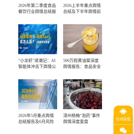
2026年第二季度食品
2026上半年重点舆情
餐饮行业舆情总结报
总结及下半年舆情前
告及第三季度风险预
瞻和风控报告
测
“小龙虾”退潮记：AI
500万假黄油案深度
智能体冲击下舆情公
舆情报告：食品安全
关人的工具选择回摆
监管，到底失守在哪
一环？
2026年5月重点舆情
漳州杨梅“泡药”事件
总结报告及6月风险
舆情深度复盘
预警