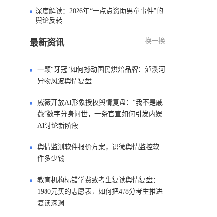
深度解读：2026年“一点点资助男童事件”的
4
舆论反转
换一换
最新资讯
一颗"牙冠"如何撼动国民烘焙品牌：泸溪河
异物风波舆情复盘
戚薇开放AI形象授权舆情复盘：“我不是戚
薇”数字分身问世，一条官宣如何引发内娱
AI讨论新阶段
舆情监测软件报价方案，识微舆情监控软
件多少钱
教育机构标错学费致考生复读舆情复盘：
1980元买的志愿表，如何把478分考生推进
复读深渊