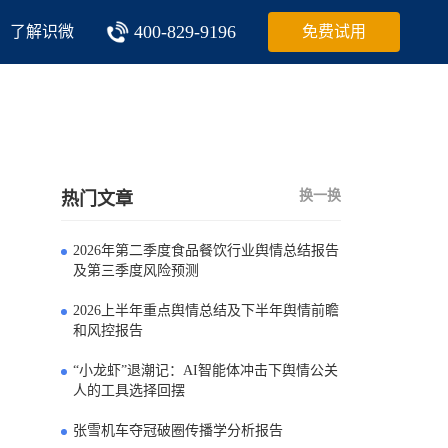
400-829-9196
了解识微
免费试用
换一换
热门文章
2026年第二季度食品餐饮行业舆情总结报告
0
及第三季度风险预测
2026上半年重点舆情总结及下半年舆情前瞻
1
和风控报告
“小龙虾”退潮记：AI智能体冲击下舆情公关
2
人的工具选择回摆
张雪机车夺冠破圈传播学分析报告
3