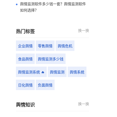
舆情监测软件多少钱一套？舆情监测软件
如何选择？
换一换
热门标签
企业舆情
零售舆情
舆情危机
食品舆情
舆情监测多少钱
舆情监测系统 🔥
舆情监测
舆情系统
日化舆情
负面舆情
换一换
舆情知识