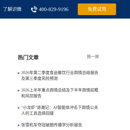
400-829-9196
了解识微
免费试用
换一换
热门文章
2026年第二季度食品餐饮行业舆情总结报告
0
及第三季度风险预测
2026上半年重点舆情总结及下半年舆情前瞻
1
和风控报告
“小龙虾”退潮记：AI智能体冲击下舆情公关
2
人的工具选择回摆
张雪机车夺冠破圈传播学分析报告
3