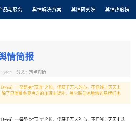
产品与服务
舆情解决方案
舆情研究院
舆情热度榜
舆情简报
者
:
yeon
分类
:
热点舆情
n Dwen）一举跻身“顶流”之位，俘获千万人的心。不但线上天天上
”。 除了巴望着冬奥官方的加班出货外，其它联动冰墩墩的品牌们也
n Dwen）一举跻身“顶流”之位，俘获千万人的心。不但线上天天上热