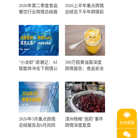
2026年第二季度食品
2026上半年重点舆情
餐饮行业舆情总结报
总结及下半年舆情前
告及第三季度风险预
瞻和风控报告
测
“小龙虾”退潮记：AI
500万假黄油案深度
智能体冲击下舆情公
舆情报告：食品安全
关人的工具选择回摆
监管，到底失守在哪
一环？
2026年5月重点舆情
漳州杨梅“泡药”事件
总结报告及6月风险
舆情深度复盘
预警