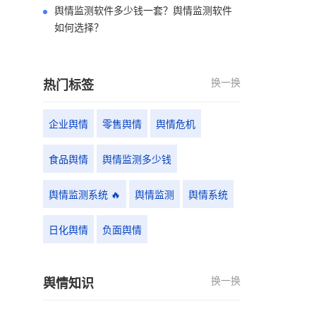
舆情监测软件多少钱一套？舆情监测软件
如何选择？
换一换
热门标签
企业舆情
零售舆情
舆情危机
食品舆情
舆情监测多少钱
舆情监测系统 🔥
舆情监测
舆情系统
日化舆情
负面舆情
换一换
舆情知识