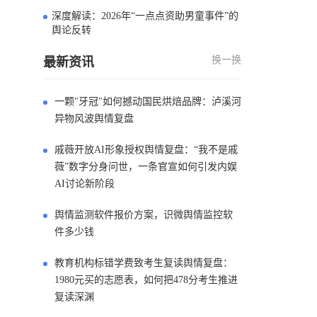
深度解读：2026年“一点点资助男童事件”的
4
舆论反转
换一换
最新资讯
一颗"牙冠"如何撼动国民烘焙品牌：泸溪河
异物风波舆情复盘
戚薇开放AI形象授权舆情复盘：“我不是戚
薇”数字分身问世，一条官宣如何引发内娱
AI讨论新阶段
舆情监测软件报价方案，识微舆情监控软
件多少钱
教育机构标错学费致考生复读舆情复盘：
1980元买的志愿表，如何把478分考生推进
复读深渊