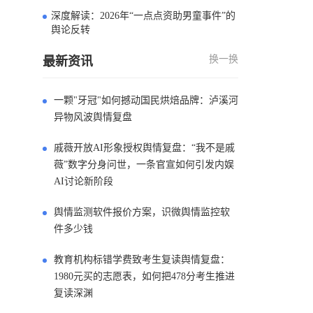
深度解读：2026年“一点点资助男童事件”的
4
舆论反转
换一换
最新资讯
一颗"牙冠"如何撼动国民烘焙品牌：泸溪河
异物风波舆情复盘
戚薇开放AI形象授权舆情复盘：“我不是戚
薇”数字分身问世，一条官宣如何引发内娱
AI讨论新阶段
舆情监测软件报价方案，识微舆情监控软
件多少钱
教育机构标错学费致考生复读舆情复盘：
1980元买的志愿表，如何把478分考生推进
复读深渊