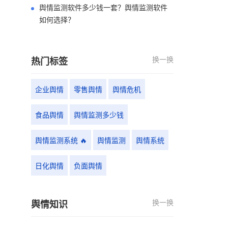
舆情监测软件多少钱一套？舆情监测软件
如何选择？
换一换
热门标签
企业舆情
零售舆情
舆情危机
食品舆情
舆情监测多少钱
舆情监测系统 🔥
舆情监测
舆情系统
日化舆情
负面舆情
换一换
舆情知识