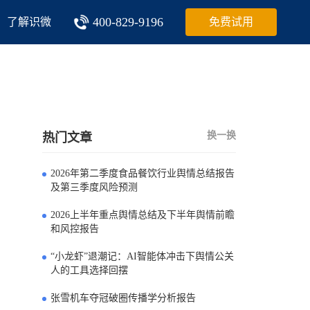
400-829-9196
了解识微
免费试用
换一换
热门文章
2026年第二季度食品餐饮行业舆情总结报告
0
及第三季度风险预测
2026上半年重点舆情总结及下半年舆情前瞻
1
和风控报告
“小龙虾”退潮记：AI智能体冲击下舆情公关
2
人的工具选择回摆
张雪机车夺冠破圈传播学分析报告
3