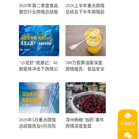
2026年第二季度食品
2026上半年重点舆情
餐饮行业舆情总结报
总结及下半年舆情前
告及第三季度风险预
瞻和风控报告
测
“小龙虾”退潮记：AI
500万假黄油案深度
智能体冲击下舆情公
舆情报告：食品安全
关人的工具选择回摆
监管，到底失守在哪
一环？
2026年5月重点舆情
漳州杨梅“泡药”事件
总结报告及6月风险
舆情深度复盘
预警