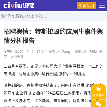
免费试用
地产
汽车
服装
文旅
上市
公关
首页
>
热点舆情
>
正文
招聘舆情：特斯拉毁约应届生事件舆
情分析报告
发布时间:
2024-04-24 15:41
作者
:
MsTang
浏览次数
:
7662
分
类
:
热点舆情
三四月春招季，正是许多应届大学毕业生寻找第一份工作的
高峰期，也是企业集中进行校园招聘的一个时段。
没想到的是，春招季都快结束了，网络上突然曝出知名新能
源汽车企业特斯拉毁约2024届应届生的消息。据悉，这次
毁约涉及技术岗、工艺岗等。与此同时，特斯拉公司正在全