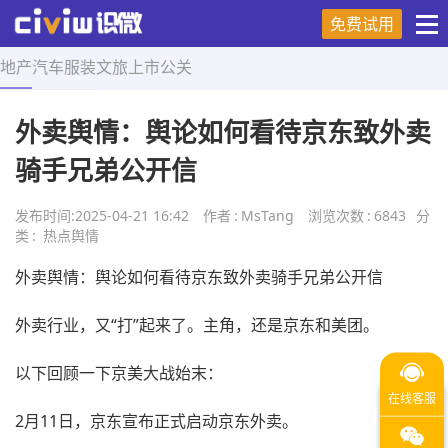
免费试用
地产
汽车
服装
文旅
上市
公关
首页
>
热点舆情
>
正文
外卖舆情：舆论如何看待京东致外卖
骑手兄弟公开信
发布时间:
2025-04-21 16:42
作者
:
MsTang
浏览次数
:
6843
分
类
:
热点舆情
外卖舆情：舆论如何看待京东致外卖骑手兄弟公开信
外卖行业，又“打”起来了。主角，还是京东和美团。
以下回顾一下京美大战始末：
2月11日，京东宣布正式启动京东外卖。