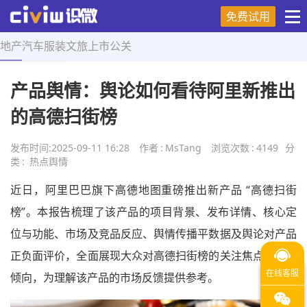
免费试用
地产
汽车
服装
文旅
上市
公关
首页
>
热点舆情
>
正文
产品舆情：舆论如何看待阿里新推出
的高德扫街榜
发布时间:
2025-09-11 16:28
作者
:
MsTang
浏览次数
:
4149
分
类
:
热点舆情
近日，阿里巴巴旗下高德地图重磅推出新产品 “高德扫街
榜”。本报告梳理了该产品的项目背景、发布详情、核心定
位与功能、市场及竞品反应、舆情传播平数据及舆论对产品
正负面评价，全面展现大众对高德扫街榜的关注焦点与态度
倾向，为理解该产品的市场反馈提供参考。