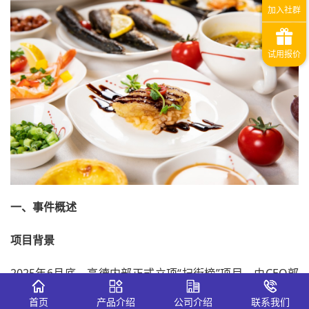
一、
事件概述
项目背景
2025年6月底，高德内部正式立项“扫街榜”项目，由CEO郭
宁直接领导，近百人团队进驻阿里西溪园区保密区域进行封
首页
产品介绍
公司介绍
联系我们