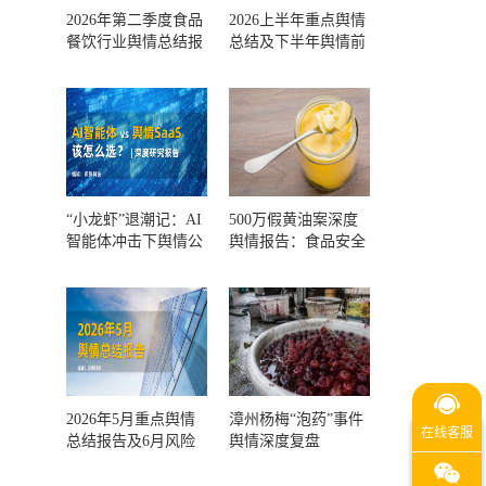
2026年第二季度食品
2026上半年重点舆情
餐饮行业舆情总结报
总结及下半年舆情前
告及第三季度风险预
瞻和风控报告
测
“小龙虾”退潮记：AI
500万假黄油案深度
智能体冲击下舆情公
舆情报告：食品安全
关人的工具选择回摆
监管，到底失守在哪
一环？
2026年5月重点舆情
漳州杨梅“泡药”事件
总结报告及6月风险
舆情深度复盘
预警