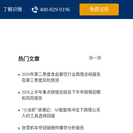
400-829-9196
了解识微
免费试用
换一换
热门文章
2026年第二季度食品餐饮行业舆情总结报告
0
及第三季度风险预测
2026上半年重点舆情总结及下半年舆情前瞻
1
和风控报告
“小龙虾”退潮记：AI智能体冲击下舆情公关
2
人的工具选择回摆
张雪机车夺冠破圈传播学分析报告
3