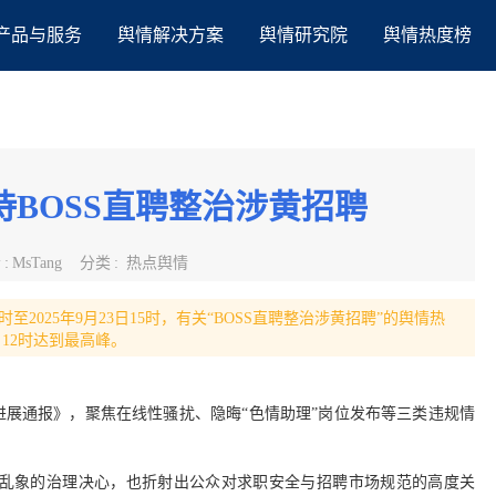
产品与服务
舆情解决方案
舆情研究院
舆情热度榜
BOSS直聘整治涉黄招聘
者
:
MsTang
分类
:
热点舆情
时至2025年9月23日15时，有关“BOSS直聘整治涉黄招聘”的舆情热
日12时达到最高峰。
理进展通报》，聚焦在线性骚扰、隐晦“色情助理”岗位发布等三类违规情
乱象的治理决心，也折射出公众对求职安全与招聘市场规范的高度关