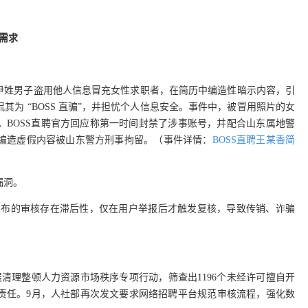
需求
件：一尹姓男子盗用他人信息冒充女性求职者，在简历中编造性暗示内容，引
为 “BOSS 直骗”，并担忧个人信息安全。事件中，被冒用照片的女
。BOSS直聘官方回应称第一时间封禁了涉事账号，并配合山东属地警
编造虚假内容被山东警方刑事拘留。（事件详情：
BOSS直聘王某香简
漏洞。
职位发布的审核存在滞后性，仅在用户举报后才触发复核，导致传销、诈骗
展清理整顿人力资源市场秩序专项行动，筛查出1196个未经许可擅自开
责任。9月，人社部再次发文要求网络招聘平台规范审核流程，强化数