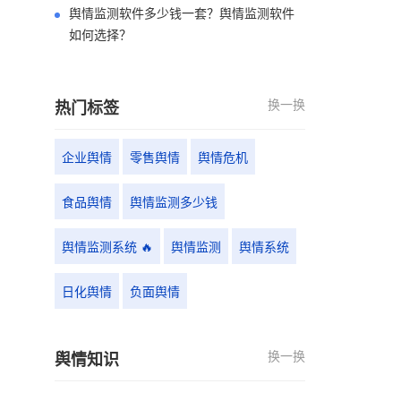
舆情监测软件多少钱一套？舆情监测软件
如何选择？
换一换
热门标签
企业舆情
零售舆情
舆情危机
食品舆情
舆情监测多少钱
舆情监测系统 🔥
舆情监测
舆情系统
日化舆情
负面舆情
换一换
舆情知识