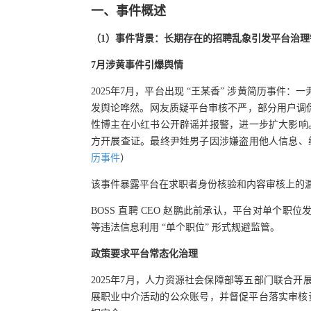
一、
事件概述
（
1
）
事件
背景
：长期存在的招聘乱象引发平台治理
7月涉黄事件引爆舆情
2025年7月，平台出现 “王某香” 涉黄简历事
发舆论哗然。网友质疑平台审核不严，部分用户调侃其
性博主在小红书公开辟谣并报警，进一步扩大影响
方开展查证。最终尹姓男子因涉嫌盗用他人信息、
历事件
）
该事件暴露平台在求职者身份核验和内容审核上的
BOSS 直聘 CEO 赵鹏此前承认，平台对单个
等违法信息利用 “单个职位” 形式规避监管。
政策要求平台常态化治理
2025年7月，人力资源社会保障部等五部门联合开
展职业中介活动的公众账号，并督促平台落实审核