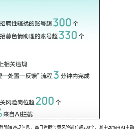
截隐晦违规信息，每日拦截涉黄风险岗位超200个，其中20%由AI主动