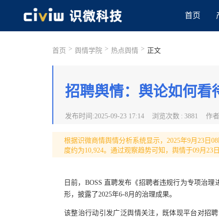
首页
>
>
>
首页
舆情学院
热点舆情
正文
招聘舆情：舆论如何看待
发布时间
:
2025-09-23 17:14
浏览次数
:
3881
作
根据识微商情舆情分析系统显示，2025年9月23日08
度约为10,924。通过观察趋势可知，舆情于09月23
日前，BOSS 直聘发布《招聘者违规行为专项治
形，披露了2025年6-8月的治理成果。
该整治行动引发广泛舆情关注，既体现平台对招聘