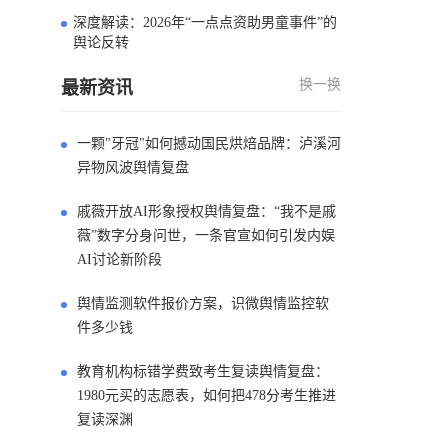
深度解读：2026年“一点点资助男童事件”的
4
舆论反转
换一换
最新资讯
一颗"牙冠"如何撼动国民烘焙品牌：泸溪河
异物风波舆情复盘
戚薇开放AI形象授权舆情复盘：“我不是戚
薇”数字分身问世，一条官宣如何引发内娱
AI讨论新阶段
舆情监测软件报价方案，识微舆情监控软
件多少钱
教育机构标错学费致考生复读舆情复盘：
1980元买的志愿表，如何把478分考生推进
复读深渊