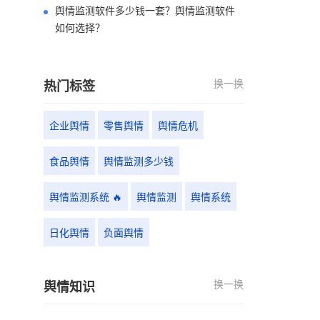
舆情监测软件多少钱一套？舆情监测软件
如何选择？
换一换
热门标签
企业舆情
零售舆情
舆情危机
食品舆情
舆情监测多少钱
舆情监测系统 🔥
舆情监测
舆情系统
日化舆情
负面舆情
换一换
舆情知识