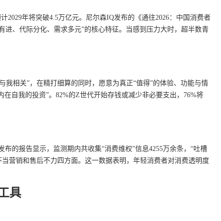
计2029年将突破4.5万亿元。尼尔森IQ发布的《通往2026：中国消费者
稳中有进、代际分化、需求多元”的核心特征。当感到压力大时，超半数青
与我相关”，在精打细算的同时，愿意为真正“值得”的体验、功能与情
内在自我的投资”。82%的Z世代开始存钱或减少非必要支出，76%将
析发布的报告显示，监测期内共收集“消费维权”信息4255万余条，“吐槽
、不当营销和售后不力四方面。这一数据表明，年轻消费者对消费透明度
工具