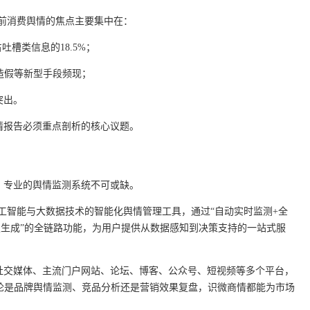
，当前消费舆情的焦点主要集中在：
占吐槽类信息的18.5%；
造假等新型手段频现；
突出。
舆情报告必须重点剖析的核心议题。
告，专业的舆情监测系统不可或缺。
工智能与大数据技术的智能化舆情管理工具，通过“自动实时监测+全
报生成”的全链路功能，为用户提供从数据感知到决策支持的一站式服
社交媒体、主流门户网站、论坛、博客、公众号、短视频等多个平台，
无论是品牌舆情监测、竞品分析还是营销效果复盘，识微商情都能为市场