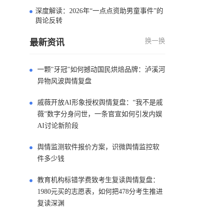
深度解读：2026年“一点点资助男童事件”的
4
舆论反转
换一换
最新资讯
一颗"牙冠"如何撼动国民烘焙品牌：泸溪河
异物风波舆情复盘
戚薇开放AI形象授权舆情复盘：“我不是戚
薇”数字分身问世，一条官宣如何引发内娱
AI讨论新阶段
舆情监测软件报价方案，识微舆情监控软
件多少钱
教育机构标错学费致考生复读舆情复盘：
1980元买的志愿表，如何把478分考生推进
复读深渊