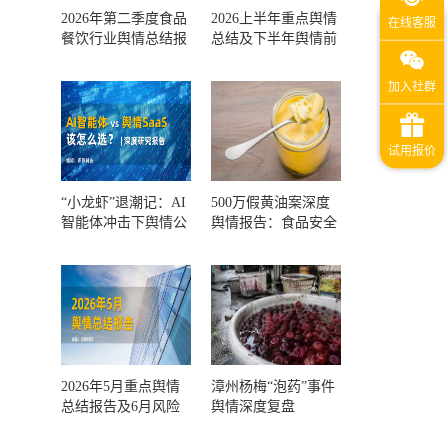
2026年第二季度食品
2026上半年重点舆情
餐饮行业舆情总结报
总结及下半年舆情前
告及第三季度风险预
瞻和风控报告
测
“小龙虾”退潮记：AI
500万假黄油案深度
智能体冲击下舆情公
舆情报告：食品安全
关人的工具选择回摆
监管，到底失守在哪
一环？
2026年5月重点舆情
漳州杨梅“泡药”事件
总结报告及6月风险
舆情深度复盘
预警