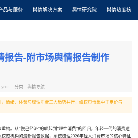
产品与服务
舆情解决方案
舆情研究院
舆情热度榜
舆情报告-附市场舆情报告制作
:
yeon
分类
:
舆情导航
回升，情绪、体验与理性消费三大趋势并行，维权舆情集中于定价与
值重构。从“悦己经济”的崛起到“理性消费”的回归，年轻一代的消费逻
权威机构的最新报告数据，系统梳理2026年轻人消费市场的核心特征