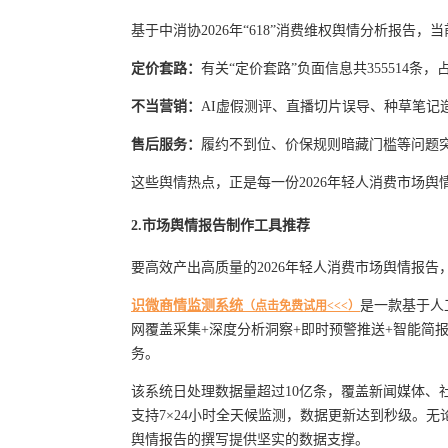
基于中消协2026年“618”消费维权舆情分析报告
定价套路：
有关“定价套路”负面信息共355514条，
不当营销：
AI虚假测评、直播切片误导、种草笔记
售后服务：
履约不到位、价保规则暗藏门槛等问题
这些舆情热点，正是每一份2026年轻人消费市场
2.市场舆情报告制作工具推荐
要高效产出高质量的2026年轻人消费市场舆情报
识微商情监测系统
是一款基于人
（点击免费试用<<<）
网覆盖采集+深度分析洞察+即时预警推送+智能简
务。
该系统日处理数据量超过10亿条，覆盖新闻媒体、
支持7×24小时全天候监测，数据更新达到秒级。
舆情报告的撰写提供坚实的数据支撑。