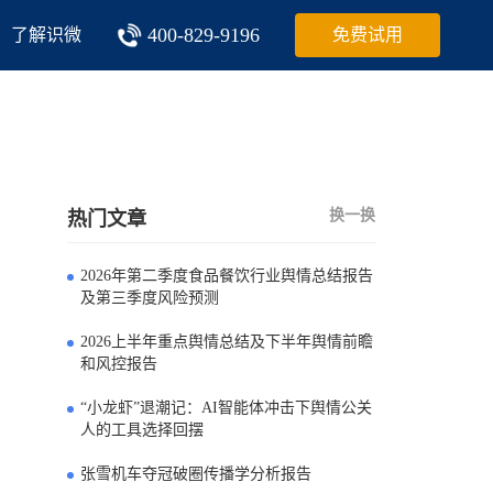
400-829-9196
了解识微
免费试用
换一换
热门文章
2026年第二季度食品餐饮行业舆情总结报告
0
及第三季度风险预测
2026上半年重点舆情总结及下半年舆情前瞻
1
和风控报告
“小龙虾”退潮记：AI智能体冲击下舆情公关
2
人的工具选择回摆
张雪机车夺冠破圈传播学分析报告
3