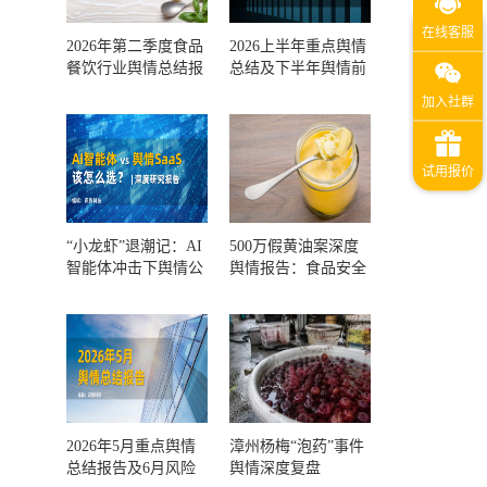
2026年第二季度食品
2026上半年重点舆情
餐饮行业舆情总结报
总结及下半年舆情前
告及第三季度风险预
瞻和风控报告
测
“小龙虾”退潮记：AI
500万假黄油案深度
智能体冲击下舆情公
舆情报告：食品安全
关人的工具选择回摆
监管，到底失守在哪
一环？
2026年5月重点舆情
漳州杨梅“泡药”事件
总结报告及6月风险
舆情深度复盘