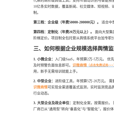
代表的进阶级舆情工具，支持AI自动识别与智能预
10亿条实时数据，覆盖新闻、社交媒体、短视频、
制。
第三档：企业级（年费50000-200000元）。
适合中
第四档：定制化（年费20万元以上）。
面向大型集
阶梯定价。项目制全包托管从舆情系统平台加专职分
三、如何根据企业规模选择舆情监
1. 小微企业：
入门级SaaS，年预算2万-5万元。
及时预警负面信息即可。
识微商情
（点击免费试用<<<
用，新手无需培训就能上手。
2. 中型企业：
进阶级工具，年预算5万-20万元。
识微商情
可实现全渠道覆盖式监测，实时监测竞品
行业动态。
3. 大型企业及政企单位：
定制化全案，按需报价。 
厂商已从“通用型”转向“垂直化”与“智能化”，报