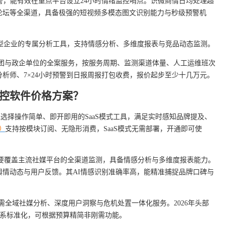
警，能有效在重点平台设立24小时情绪监控哨点。识微商情日均处理超
论坛等全渠道，具备极强的短视频多模态图文识别能力与秒级预警机
型企业的专属分析工具，支持情感分析、多维度报表与竞品动态监测。
团与政企单位的全案服务，按服务周期、监测渠道体量、人工运维班次
析师、7×24小时预警到日报周报打包收费，报价起步至少十几万元。
控软件价格方案？
 优先选择操作简单、即开即用的SaaS模式工具，满足实时感知品牌提及、
支持按模块订阅、无隐形消费，SaaS模式无需部署，开通即可使
）
 需要覆盖主流社媒平台的全渠道监测，具备情感分析与多维度报表能力。
舆情动态与用户反馈。其AI情感识别准确率高，能精准捕捉品牌口碑与
需全域社媒分析、深度用户洞察与危机处置一体化服务。2026年头部
价体系标准化，可根据预算精简非刚需功能。