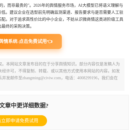
，而非最贵的”。2026年的舆情服务市场，AI大模型已将语义理解与
新低。建议企业在选型前先明确监测渠道、报告要求与是否需要人工驻
匹配。对于追求高性价比的中小企业，不妨从识微商情这类进阶级工具
出最终的采购决策。
舆情系统-点击免费试用👈
权。本网站文章发布目的在于分享舆情知识。部分内容仅是发稿人为
未经许可，不得复制、转载、或以其他方式使用本网站的内容。如发
zhangming@civiw.com，电话：4008299196，我们会在
文章中更详细数据?
击立即申请免费试用