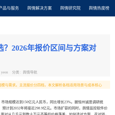
产品与服务
舆情解决方案
舆情研究院
舆情热度榜
？2026年报价区间与方案对
:
yeon
分类
:
舆情导航
业规模与需求。主流报价分四档，本文解析各档适用场景与成本核心
，市场规模达到150亿元人民币，同比增长23%。据恒州诚思调研统
元，预计到2032年将接近298.9亿元。市场扩容的同时，舆情监控软件价
。面对从几千元到数十万元不等的价格落差，如何选对方案、花对钱，