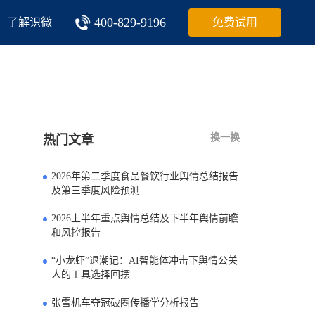
400-829-9196
了解识微
免费试用
换一换
热门文章
2026年第二季度食品餐饮行业舆情总结报告
0
及第三季度风险预测
2026上半年重点舆情总结及下半年舆情前瞻
1
和风控报告
“小龙虾”退潮记：AI智能体冲击下舆情公关
2
人的工具选择回摆
张雪机车夺冠破圈传播学分析报告
3