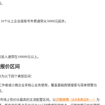
高。
0元，10个以上企业级账号年费通常从50000元起步。
。
投入通常在100000元以上。
大报价区间
分为以下四个典型区间：
工作者或小微企业非核心业务使用，覆盖基础舆情搜索与简单预警功
况。
市场上性价比最高的主流配置区间。以
识微商情
为
（点击免费试用<<<）