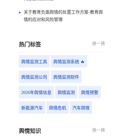
关于教育负面舆情的处置工作方案-教育舆
情的应对和风险管理
换一换
热门标签
舆情监测工具
舆情监测系统 🔥
舆情监测公司
舆情监测软件
2026年舆情信息
舆情监测
舆情预警
新能源汽车
舆情危机
汽车舆情
换一换
舆情知识