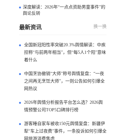
深度解读：2026年“一点点资助男童事件”的
4
舆论反转
换一换
最新资讯
全国新冠阳性率突破20.3%舆情解读：中疾
控称“与前两年相当”，但“每5人1个阳”意味
着什么
中国烹协撤销“大师”称号舆情复盘：“一夜
之间再无烹饪大师”，一则公告如何引爆全
网热议
2026年舆情分析报告平台怎么选？2026舆
情预警公司TOP5口碑排行榜
游客睡自家车被收150元舆情复盘：新疆伊
犁“车上过夜费”事件，一条投诉如何引爆全
网旅游消费焦虑