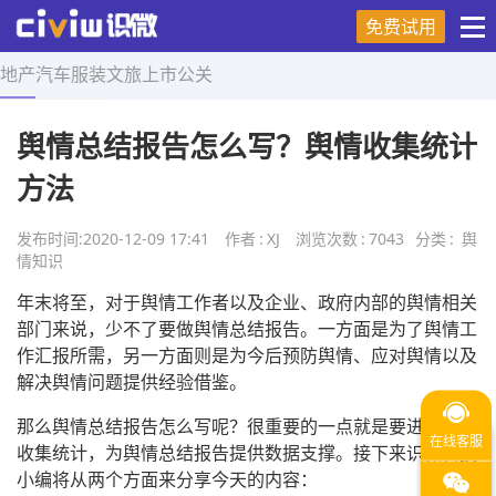
免费试用
地产
汽车
服装
文旅
上市
公关
首页
>
舆情知识
>
正文
舆情总结报告怎么写？舆情收集统计
方法
发布时间:
2020-12-09 17:41
作者
:
XJ
浏览次数
:
7043
分类
:
舆
情知识
年末将至，对于舆情工作者以及企业、政府内部的舆情相关
部门来说，少不了要做舆情总结报告。一方面是为了舆情工
作汇报所需，另一方面则是为今后预防舆情、应对舆情以及
解决舆情问题提供经验借鉴。
那么舆情总结报告怎么写呢？很重要的一点就是要进行舆情
收集统计，为舆情总结报告提供数据支撑。接下来识微科技
小编将从两个方面来分享今天的内容：