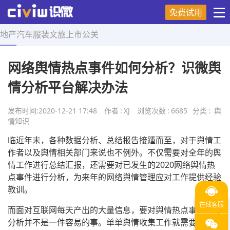
免费试用
地产
汽车
服装
文旅
上市
公关
首页
>
舆情知识
>
正文
网络舆情热点事件如何分析？识微舆
情分析平台解决办法
发布时间:
2020-12-21 17:48
作者
:
XJ
浏览次数
:
6685
分类
:
舆
情知识
临近年末，各种数据分析、总结报告接踵而至，对于舆情工
作者以及舆情相关部门来说也不例外。不仅需要对全年的舆
情工作进行总结汇报，还需要对已发生的2020网络舆情热
点事件进行分析，为来年的网络舆情管理应对工作提供经验
教训。
而面对互联网每天产出的大量信息，要对舆情热点事件进行
分析并不是一件容易的事。单单舆情收集工作就需要耗费一