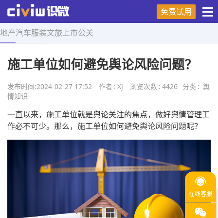
免费试用
地产
汽车
服装
文旅
上市
公关
首页
>
舆情知识
>
正文
施工单位如何避免舆论风险问题？
发布时间:
2024-02-27 17:52
作者
:
XJ
浏览次数
:
4426
分类
:
舆
情知识
一直以来，施工单位就是舆论关注的焦点，做好舆情管理工
作必不可少。那么，施工单位如何避免舆论风险问题呢？