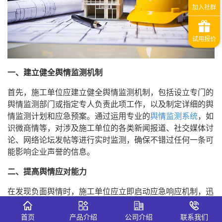
一、建立健全舆情监测机制
首先，施工单位应建立健全舆情监测机制，包括设立专门的
舆情监测部门或指定专人负责此项工作，以及制定详细的舆
情监测计划和应急预案。通过运用专业的
舆情监测系统
，如
识微商情等，对涉及施工单位的各类新闻报道、社交媒体讨
论、网络论坛发帖等进行实时监测，确保不错过任何一条可
能影响企业声誉的信息。
二、提高舆情应对能力
在发现负面舆情时，施工单位应立即启动应急响应机制，迅
速组织相关部门和人员进行核实和处理。在回应舆论关切
时，要注意以下几点：一是坚持实事求是的原则，客观公正
首页
产品介绍
公司介绍
联系我们