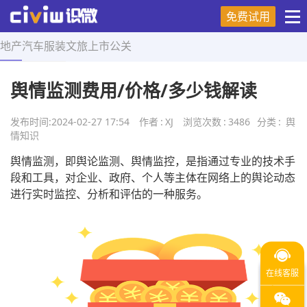
免费试用
地产
汽车
服装
文旅
上市
公关
首页
>
舆情知识
>
正文
舆情监测费用/价格/多少钱解读
发布时间:
2024-02-27 17:54
作者
:
XJ
浏览次数
:
3486
分类
:
舆
情知识
舆情监测，即舆论监测、舆情监控，是指通过专业的技术手
段和工具，对企业、政府、个人等主体在网络上的舆论动态
进行实时监控、分析和评估的一种服务。