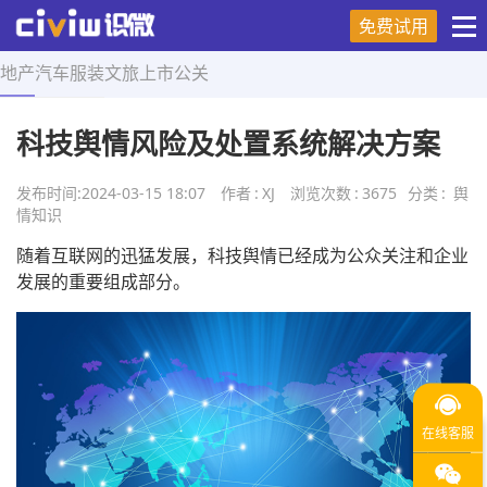
免费试用
地产
汽车
服装
文旅
上市
公关
首页
>
舆情知识
>
正文
科技舆情风险及处置系统解决方案
发布时间:
2024-03-15 18:07
作者
:
XJ
浏览次数
:
3675
分类
:
舆
情知识
随着互联网的迅猛发展，科技舆情已经成为公众关注和企业
发展的重要组成部分。