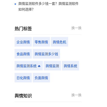
舆情监测软件多少钱一套？舆情监测软件
如何选择？
换一换
热门标签
企业舆情
零售舆情
舆情危机
食品舆情
舆情监测多少钱
舆情监测系统 🔥
舆情监测
舆情系统
日化舆情
负面舆情
换一换
舆情知识