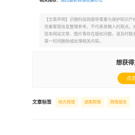
相关推荐：
湘西最新舆情收集办法
【文章声明】识微科技网倡导尊重与保护知识产
完善客观信息整理参考，不代表发稿人的观点。
现本网站文章、图片等存在版权问题，请及时联系并发邮件至
第一时间删除或处理相关内容。
想获得
点
文章标签
地方舆情
湖南舆情
舆情报告