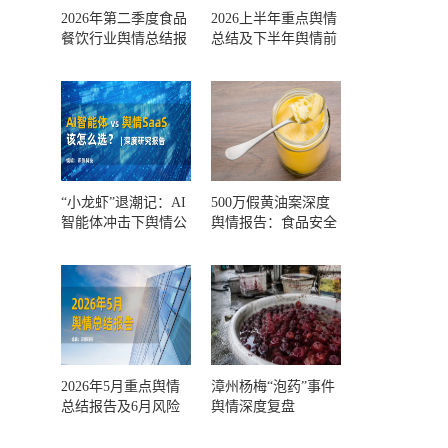
2026年第二季度食品
2026上半年重点舆情
餐饮行业舆情总结报
总结及下半年舆情前
告及第三季度风险预
瞻和风控报告
测
“小龙虾”退潮记：AI
500万假黄油案深度
智能体冲击下舆情公
舆情报告：食品安全
关人的工具选择回摆
监管，到底失守在哪
一环？
2026年5月重点舆情
漳州杨梅“泡药”事件
总结报告及6月风险
舆情深度复盘
预警