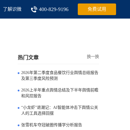
400-829-9196
了解识微
免费试用
换一换
热门文章
2026年第二季度食品餐饮行业舆情总结报告
0
及第三季度风险预测
2026上半年重点舆情总结及下半年舆情前瞻
1
和风控报告
“小龙虾”退潮记：AI智能体冲击下舆情公关
2
人的工具选择回摆
张雪机车夺冠破圈传播学分析报告
3