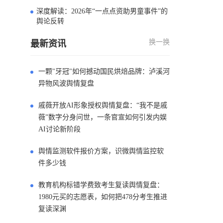
深度解读：2026年“一点点资助男童事件”的
4
舆论反转
换一换
最新资讯
一颗"牙冠"如何撼动国民烘焙品牌：泸溪河
异物风波舆情复盘
戚薇开放AI形象授权舆情复盘：“我不是戚
薇”数字分身问世，一条官宣如何引发内娱
AI讨论新阶段
舆情监测软件报价方案，识微舆情监控软
件多少钱
教育机构标错学费致考生复读舆情复盘：
1980元买的志愿表，如何把478分考生推进
复读深渊