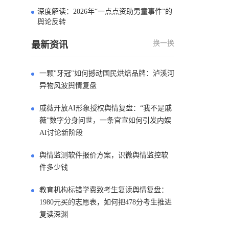
深度解读：2026年“一点点资助男童事件”的
4
舆论反转
换一换
最新资讯
一颗"牙冠"如何撼动国民烘焙品牌：泸溪河
异物风波舆情复盘
戚薇开放AI形象授权舆情复盘：“我不是戚
薇”数字分身问世，一条官宣如何引发内娱
AI讨论新阶段
舆情监测软件报价方案，识微舆情监控软
件多少钱
教育机构标错学费致考生复读舆情复盘：
1980元买的志愿表，如何把478分考生推进
复读深渊