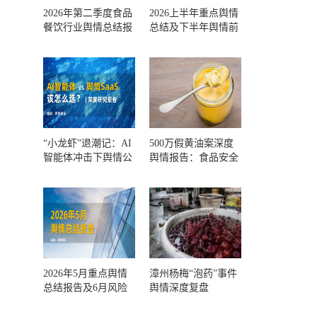
2026年第二季度食品
2026上半年重点舆情
餐饮行业舆情总结报
总结及下半年舆情前
告及第三季度风险预
瞻和风控报告
测
“小龙虾”退潮记：AI
500万假黄油案深度
智能体冲击下舆情公
舆情报告：食品安全
关人的工具选择回摆
监管，到底失守在哪
一环？
2026年5月重点舆情
漳州杨梅“泡药”事件
总结报告及6月风险
舆情深度复盘
预警