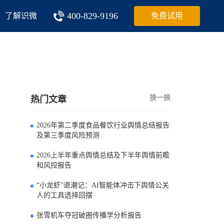
400-829-9196
了解识微
免费试用
换一换
热门文章
2026年第二季度食品餐饮行业舆情总结报告
0
及第三季度风险预测
2026上半年重点舆情总结及下半年舆情前瞻
1
和风控报告
“小龙虾”退潮记：AI智能体冲击下舆情公关
2
人的工具选择回摆
张雪机车夺冠破圈传播学分析报告
3