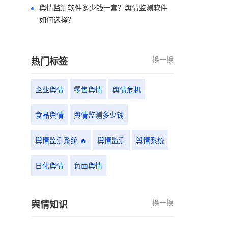
舆情监测软件多少钱一套？舆情监测软件
如何选择？
换一换
热门标签
企业舆情
零售舆情
舆情危机
食品舆情
舆情监测多少钱
舆情监测系统 🔥
舆情监测
舆情系统
日化舆情
负面舆情
换一换
舆情知识